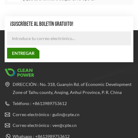
¡SUSCRÍBETE AL BOLETÍN GRATUITO!
DIRECCIÓN : No. 318, Guanyin Rd. of Economic Development
Zone of Taihu county, Anqing, Anhui Province, P. R. China
Teléfono : +8613989753612
Correo electrónico : gulin@cpte.cn
Correo electrónico : ven@cpte.cn
Whatsapp : +8613989753612