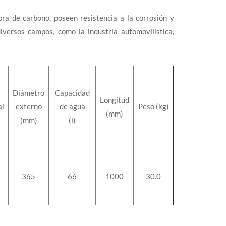
bra de carbono, poseen resistencia a la corrosión y
diversos campos, como la industria automovilística,
Diámetro
Capacidad
Longitud
al
externo
de agua
Peso (kg)
(mm)
(mm)
(l)
365
66
1000
30.0