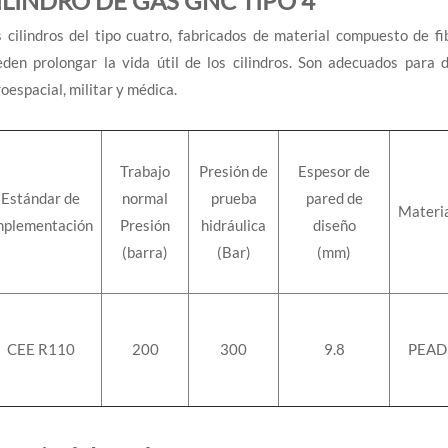
ILINDRO DE GAS GNC TIPO 4
 cilindros del tipo cuatro, fabricados de material compuesto de fi
den prolongar la vida útil de los cilindros. Son adecuados para 
oespacial, militar y médica.
Trabajo
Presión de
Espesor de
Estándar de
normal
prueba
pared de
Materi
mplementación
Presión
hidráulica
diseño
(barra)
(Bar)
(mm)
CEE R110
200
300
9.8
PEAD