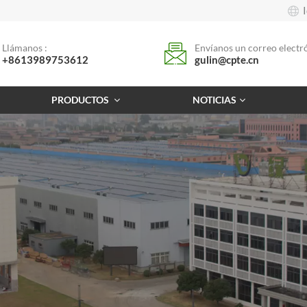
Llámanos :
Envíanos un correo electró
+8613989753612
gulin@cpte.cn
PRODUCTOS
NOTICIAS