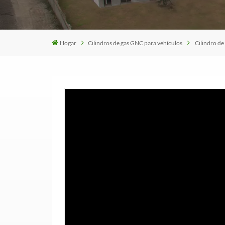
Hogar
Cilindros de gas GNC para vehículos
Cilindro de