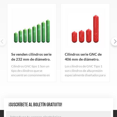
Se venden cilindros serie
Cilindros serie GNC de
de 232 mm de diámetro.
406 mm de diámetro.
Cilindros GNC tipo 1 Son un
Los cilindros de GNC Tipo 1
tipo de cilindros que se
son cilindros de alta presión
encuentran comúnmente en
especialmente diseñados para
la industria del gas natural.
el almacenamiento de gas
Sirven principalmente para
natural comprimido,
almacenar gas natural
cuidadosamente diseñados y
comprimido y cumplen con
fabricados rigurosamente
estrictos estándares de
para garantizar una excelente
calidad.
durabilidad y seguridad. El
¡SUSCRÍBETE AL BOLETÍN GRATUITO!
cilindro adopta el proceso de
fabricación de tubos de acero
sin costura más avanzado