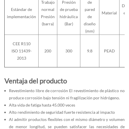
Trabajo
Presión
de
Diá
Estándar de
normal
de prueba
pared
Material
ex
implementación
Presión
hidráulica
de
(
(barra)
(Bar)
diseño
(mm)
CEE R110
ISO 11439-
200
300
9.8
PEAD
2013
Ventaja del producto
Revestimiento libre de corrosión El revestimiento de plástico no
produce corrosión bajo tensión ni fragilización por hidrógeno.
Alta vida de fatiga hasta 45.000 veces
Alto rendimiento de seguridad fuerte resistencia al impacto
Al admitir productos flexibles con el mismo diámetro y volumen
de menor longitud, se pueden satisfacer las necesidades de