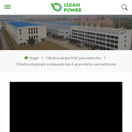
Hogar
Cilindros de gas GNC para vehículos
Cilindros de gas gnc compuesto tipo 4, gran oferta, para vehículos