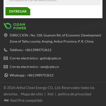
para equilibrar la presión
dentro y fuera del cilindro, lo
que mejora en gran medida el
rendimiento de seguridad y la
confiabilidad del cilindro.
DIRECCIÓN : No. 318, Guanyin Rd. of Economic Development
Zone of Taihu county, Anqing, Anhui Province, P. R. China
Teléfono : +8613989753612
Correo electrónico : gulin@cpte.cn
Correo electrónico : ven@cpte.cn
Whatsapp : +8613989753612
© 2026 Anhui Clean Energy CO., Ltd. Reservados todos los
derechos .
Mapa del sitio
|
Xml
|
política de privacidad
Red IPv6 compatible