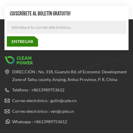
¡SUSCRÍBETE AL BOLETÍN GRATUITO!
DIRECCIÓN : No. 318, Guanyin Rd. of Economic Development
Zone of Taihu county, Anqing, Anhui Province, P. R. China
Teléfono : +8613989753612
Correo electrónico : gulin@cpte.cn
Correo electrónico : ven@cpte.cn
Whatsapp : +8613989753612