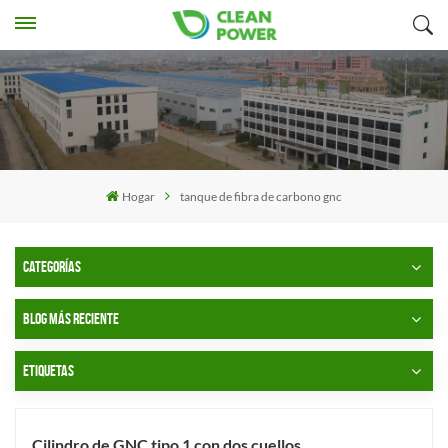
Hogar
tanque de fibra de carbono gnc
CATEGORÍAS
BLOG MÁS RECIENTE
ETIQUETAS
Cilindro de GNC tipo 1 con dos cuellos