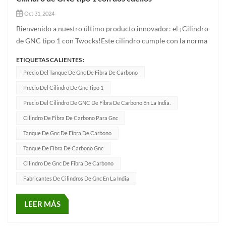
Oct 31, 2024
Bienvenido a nuestro último producto innovador: el ¡Cilindro
de GNC tipo 1 con Twocks!Este cilindro cumple con la norma
ISO 9809-1 y está diseñado específicamente para una
ETIQUETAS CALIENTES :
eficiencia Almacenamiento de gas natural comprimido (GNC).
Precio Del Tanque De Gnc De Fibra De Carbono
Tiene una presión de trabajo de 250 bar.Las principales
Precio Del Cilindro De Gnc Tipo 1
especifi...
Precio Del Cilindro De GNC De Fibra De Carbono En La India.
Cilindro De Fibra De Carbono Para Gnc
Tanque De Gnc De Fibra De Carbono
Tanque De Fibra De Carbono Gnc
Cilindro De Gnc De Fibra De Carbono
Fabricantes De Cilindros De Gnc En La India
LEER MÁS