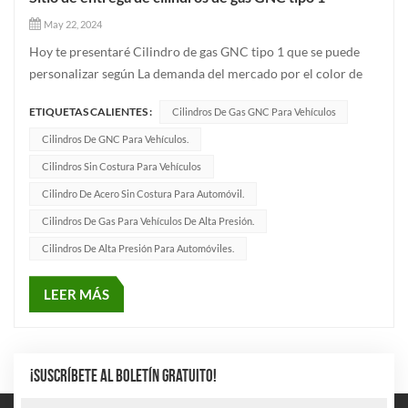
May 22, 2024
Hoy te presentaré Cilindro de gas GNC tipo 1 que se puede
personalizar según La demanda del mercado por el color de
apariencia del producto que se puede personalizar de acuerdo
ETIQUETAS CALIENTES :
Cilindros De Gas GNC Para Vehículos
con La demanda del mercado por el color de apariencia del
producto. El diámetro se puede hacer. 219...
Cilindros De GNC Para Vehículos.
Cilindros Sin Costura Para Vehículos
Cilindro De Acero Sin Costura Para Automóvil.
Cilindros De Gas Para Vehículos De Alta Presión.
Cilindros De Alta Presión Para Automóviles.
LEER MÁS
¡SUSCRÍBETE AL BOLETÍN GRATUITO!