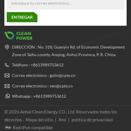
DIRECCIÓN : No. 318, Guanyin Rd. of Economic Development
Zone of Taihu county, Anqing, Anhui Province, P. R. China
Teléfono : +8613989753612
Correo electrónico : gulin@cpte.cn
Correo electrónico : ven@cpte.cn
Whatsapp : +8613989753612
© 2026 Anhui Clean Energy CO., Ltd. Reservados todos los
derechos .
Mapa del sitio
|
Xml
|
política de privacidad
Red IPv6 compatible