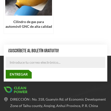
Cilindro de gas para
automóvil GNC de alta calidad
de 65 litros
¡SUSCRÍBETE AL BOLETÍN GRATUITO!
DIRECCIÓN : No. 318, Guanyin Rd. of Economic Development
Zone of Taihu county, Anqing, Anhui Province, P. R. China