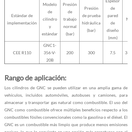
Espesor
Modelo
Presión
Presión
de
de
de
Estándar de
de prueba
pared
cilindro
trabajo
Mat
implementación
hidráulica
de
y
normal
(bar)
diseño
estándar
(bar)
(mm)
GNC1-
CEE R110
356-V-
200
300
7.5
34
20B
Rango de aplicación:
Los cilindros de GNC se pueden utilizar en una amplia gama de
vehículos, incluidos automóviles, autobuses y camiones, para
almacenar y transportar gas natural como combustible. El uso del
GNC como combustible ofrece múltiples beneficios respecto a los
combustibles fósiles convencionales como la gasolina o el diésel. El
GNC es un combustible más limpio que produce menos emisiones
nocivas, lo que lo convierte en una opción más respetuosa con el