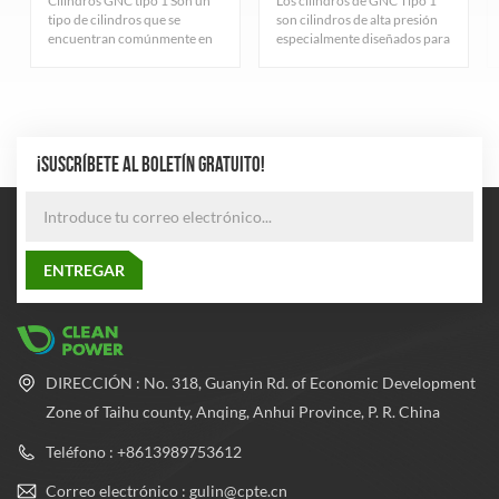
Cilindros GNC tipo 1 Son un
Los cilindros de GNC Tipo 1
tipo de cilindros que se
son cilindros de alta presión
encuentran comúnmente en
especialmente diseñados para
la industria del gas natural.
el almacenamiento de gas
Sirven principalmente para
natural comprimido,
almacenar gas natural
cuidadosamente diseñados y
comprimido y cumplen con
fabricados rigurosamente
estrictos estándares de
para garantizar una excelente
calidad.
durabilidad y seguridad. El
¡SUSCRÍBETE AL BOLETÍN GRATUITO!
cilindro adopta el proceso de
fabricación de tubos de acero
sin costura más avanzado
para equilibrar la presión
dentro y fuera del cilindro, lo
que mejora en gran medida el
rendimiento de seguridad y la
confiabilidad del cilindro.
DIRECCIÓN : No. 318, Guanyin Rd. of Economic Development
Zone of Taihu county, Anqing, Anhui Province, P. R. China
Teléfono : +8613989753612
Correo electrónico : gulin@cpte.cn