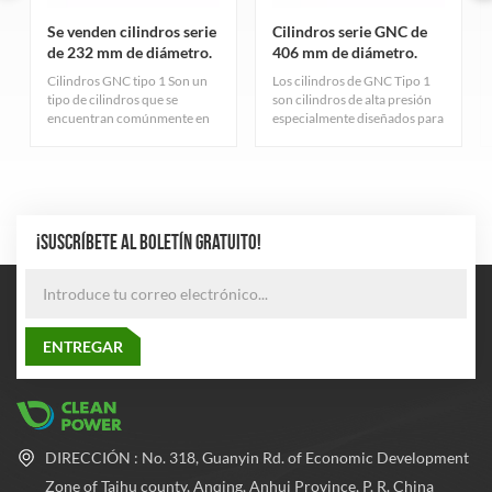
Se venden cilindros serie
Cilindros serie GNC de
de 232 mm de diámetro.
406 mm de diámetro.
Cilindros GNC tipo 1 Son un
Los cilindros de GNC Tipo 1
tipo de cilindros que se
son cilindros de alta presión
encuentran comúnmente en
especialmente diseñados para
la industria del gas natural.
el almacenamiento de gas
Sirven principalmente para
natural comprimido,
almacenar gas natural
cuidadosamente diseñados y
comprimido y cumplen con
fabricados rigurosamente
estrictos estándares de
para garantizar una excelente
calidad.
durabilidad y seguridad. El
¡SUSCRÍBETE AL BOLETÍN GRATUITO!
cilindro adopta el proceso de
fabricación de tubos de acero
sin costura más avanzado
para equilibrar la presión
dentro y fuera del cilindro, lo
que mejora en gran medida el
rendimiento de seguridad y la
confiabilidad del cilindro.
DIRECCIÓN : No. 318, Guanyin Rd. of Economic Development
Zone of Taihu county, Anqing, Anhui Province, P. R. China