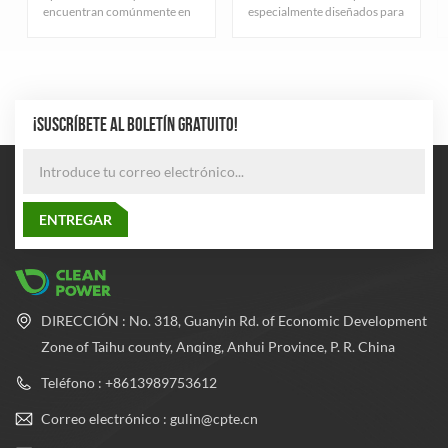
encuentran comúnmente en
especialmente diseñados para
la industria del gas natural.
el almacenamiento de gas
Sirven principalmente para
natural comprimido,
almacenar gas natural
cuidadosamente diseñados y
comprimido y cumplen con
fabricados rigurosamente
estrictos estándares de
para garantizar una excelente
calidad.
durabilidad y seguridad. El
¡SUSCRÍBETE AL BOLETÍN GRATUITO!
cilindro adopta el proceso de
fabricación de tubos de acero
sin costura más avanzado
para equilibrar la presión
dentro y fuera del cilindro, lo
que mejora en gran medida el
rendimiento de seguridad y la
confiabilidad del cilindro.
DIRECCIÓN : No. 318, Guanyin Rd. of Economic Development
Zone of Taihu county, Anqing, Anhui Province, P. R. China
Teléfono : +8613989753612
Correo electrónico : gulin@cpte.cn