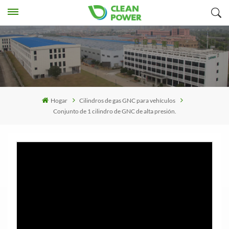
Hogar
Cilindros de gas GNC para vehículos
Conjunto de 1 cilindro de GNC de alta presión.