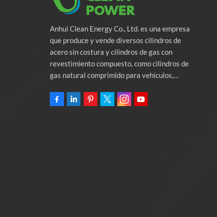
Anhui Clean Energy Co., Ltd. es una empresa
que produce y vende diversos cilindros de
acero sin costura y cilindros de gas con
revestimiento compuesto, como cilindros de
gas natural comprimido para vehículos,
cilindros de gas industriales y cilindros contra
incendios. La empresa se compromete a
proporcionar soluciones de energía verde para
automóviles. Programas y servicios de apoyo
relacionados con la protección del medio
ambiente. Poseer una fábrica de 46.000
metros cuadrados Anhui Clean Energy Co., Ltd.