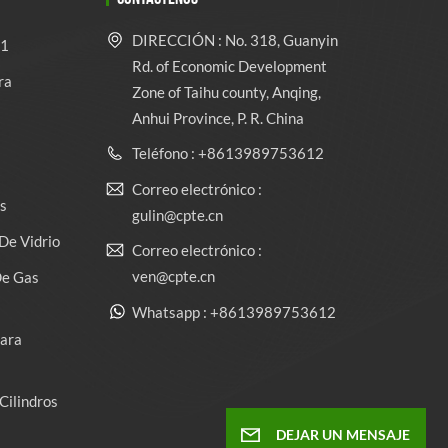
DIRECCIÓN : No. 318, Guanyin
 1
Rd. of Economic Development
ra
Zone of Taihu county, Anqing,
Anhui Province, P. R. China
Teléfono : +8613989753612
Correo electrónico :
s
gulin@cpte.cn
De Vidrio
Correo electrónico :
ven@cpte.cn
De Gas
Whatsapp : +8613989753612
Para
Cilindros
DEJAR UN MENSAJE