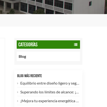
CATEGORÍAS
Blog
BLOG MÁS RECIENTE
Equilibrio entre diseño ligero y seguridad: cómo los cilindros de GNC tipo 2 de 90 litros potencian las flotas comerciales.
Superando los límites de alcance: ¡Los cilindros de hidrógeno para UAV tipo 4 ya están disponibles para personalización de alta eficiencia!
¡Mejora tu experiencia energética con nuestra bombona de GLP compuesta de 5 kg! 🚀✨