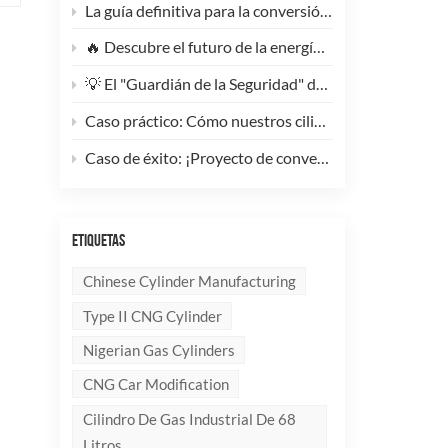
La guía definitiva para la conversión de camiones pesados ​​a GNC: Por qué este cilindro de GNC tipo 1 de 200 litros supone un cambio radical para la reducción de costes de la flota.
🔥 Descubre el futuro de la energía: ¡Conoce la elegante y ultraligera bombona de GLP compuesta de 10 kg!
💡 El "Guardián de la Seguridad" del Gas Industrial y la Supresión de Incendios: Un Análisis en Profundidad de los Cilindros de Gas sin Costura de Acero de Alto Rendimiento
Caso práctico: Cómo nuestros cilindros compuestos de GLP redefinen la seguridad y la imagen de marca para clientes globales.
Caso de éxito: ¡Proyecto de conversión a GNC de un generador de 100 kVA completado con éxito! 🚀
ETIQUETAS
Chinese Cylinder Manufacturing
Type II CNG Cylinder
Nigerian Gas Cylinders
CNG Car Modification
Cilindro De Gas Industrial De 68
Litros