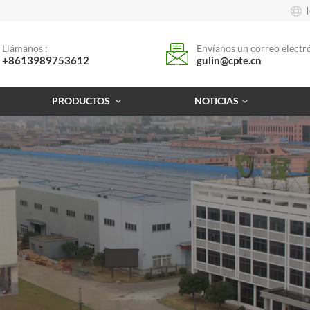
Llámanos :
Envíanos un correo electró
+8613989753612
gulin@cpte.cn
PRODUCTOS
NOTICIAS