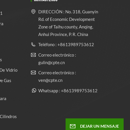
DIRECCIÓN : No. 318, Guanyin
 1
Rd. of Economic Development
ra
Zone of Taihu county, Anqing,
Anhui Province, P. R. China
Teléfono : +8613989753612
Correo electrónico :
s
gulin@cpte.cn
De Vidrio
Correo electrónico :
ven@cpte.cn
De Gas
Whatsapp : +8613989753612
Para
Cilindros
DEJAR UN MENSAJE