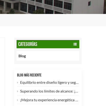
CATEGORÍAS
Blog
BLOG MÁS RECIENTE
Equilibrio entre diseño ligero y seguridad: cómo los cilindros de GNC tipo 2 de 90 litros potencian las flotas comerciales.
Superando los límites de alcance: ¡Los cilindros de hidrógeno para UAV tipo 4 ya están disponibles para personalización de alta eficiencia!
¡Mejora tu experiencia energética con nuestra bombona de GLP compuesta de 5 kg! 🚀✨