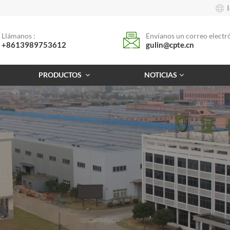
Llámanos :
Envíanos un correo electró
+8613989753612
gulin@cpte.cn
PRODUCTOS
NOTICIAS