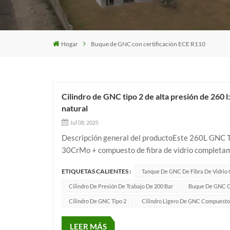
Hogar
Buque de GNC con certificación ECE R110
Cilindro de GNC tipo 2 de alta presión de 260 l
natural
Jul 08, 2025
Descripción general del productoEste 260L GNC Ti
30CrMo + compuesto de fibra de vidrio completame
sistemas de suministro de gas automotrices, marino
ETIQUETAS CALIENTES :
Tanque De GNC De Fibra De Vidrio
Cilindro De Presión De Trabajo De 200 Bar
Buque De GNC Co
Cilindro De GNC Tipo 2
Cilindro Ligero De GNC Compuesto
LEER MÁS