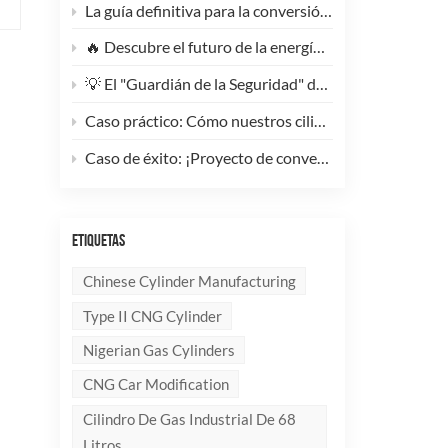
La guía definitiva para la conversión de camiones pesados ​​a GNC: Por qué este cilindro de GNC tipo 1 de 200 litros supone un cambio radical para la reducción de costes de la flota.
🔥 Descubre el futuro de la energía: ¡Conoce la elegante y ultraligera bombona de GLP compuesta de 10 kg!
💡 El "Guardián de la Seguridad" del Gas Industrial y la Supresión de Incendios: Un Análisis en Profundidad de los Cilindros de Gas sin Costura de Acero de Alto Rendimiento
Caso práctico: Cómo nuestros cilindros compuestos de GLP redefinen la seguridad y la imagen de marca para clientes globales.
Caso de éxito: ¡Proyecto de conversión a GNC de un generador de 100 kVA completado con éxito! 🚀
ETIQUETAS
Chinese Cylinder Manufacturing
Type II CNG Cylinder
Nigerian Gas Cylinders
CNG Car Modification
Cilindro De Gas Industrial De 68
Litros