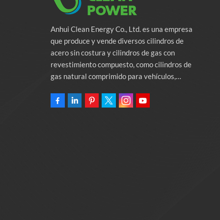
Anhui Clean Energy Co., Ltd. es una empresa
que produce y vende diversos cilindros de
acero sin costura y cilindros de gas con
revestimiento compuesto, como cilindros de
gas natural comprimido para vehículos,
cilindros de gas industriales y cilindros contra
incendios. La empresa se compromete a
proporcionar soluciones de energía verde para
automóviles. Programas y servicios de apoyo
relacionados con la protección del medio
ambiente. Poseer una fábrica de 46.000
metros cuadrados Anhui Clean Energy Co., Ltd.