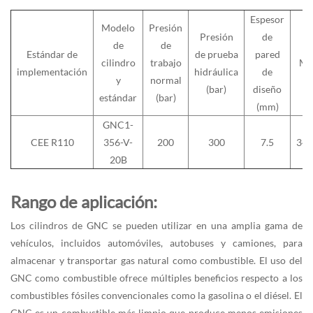
Espesor
Modelo
Presión
Presión
de
de
de
Estándar de
de prueba
pared
cilindro
trabajo
Mat
implementación
hidráulica
de
y
normal
(bar)
diseño
estándar
(bar)
(mm)
GNC1-
CEE R110
356-V-
200
300
7.5
34
20B
Rango de aplicación:
Los cilindros de GNC se pueden utilizar en una amplia gama de
vehículos, incluidos automóviles, autobuses y camiones, para
almacenar y transportar gas natural como combustible. El uso del
GNC como combustible ofrece múltiples beneficios respecto a los
combustibles fósiles convencionales como la gasolina o el diésel. El
GNC es un combustible más limpio que produce menos emisiones