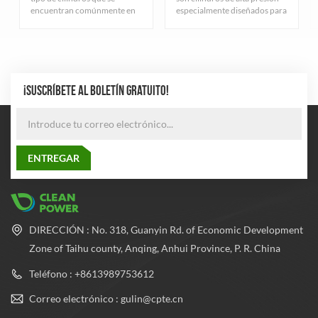
encuentran comúnmente en
especialmente diseñados para
la industria del gas natural.
el almacenamiento de gas
Sirven principalmente para
natural comprimido,
almacenar gas natural
cuidadosamente diseñados y
comprimido y cumplen con
fabricados rigurosamente
estrictos estándares de
para garantizar una excelente
calidad.
durabilidad y seguridad. El
¡SUSCRÍBETE AL BOLETÍN GRATUITO!
cilindro adopta el proceso de
fabricación de tubos de acero
sin costura más avanzado
para equilibrar la presión
dentro y fuera del cilindro, lo
que mejora en gran medida el
rendimiento de seguridad y la
confiabilidad del cilindro.
DIRECCIÓN : No. 318, Guanyin Rd. of Economic Development
Zone of Taihu county, Anqing, Anhui Province, P. R. China
Teléfono : +8613989753612
Correo electrónico : gulin@cpte.cn