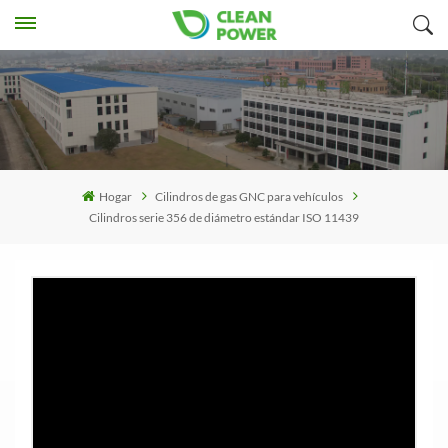
Hogar
Cilindros de gas GNC para vehículos
Cilindros serie 356 de diámetro estándar ISO 11439