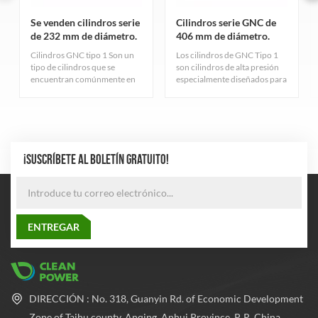
Se venden cilindros serie
Cilindros serie GNC de
de 232 mm de diámetro.
406 mm de diámetro.
Cilindros GNC tipo 1 Son un
Los cilindros de GNC Tipo 1
tipo de cilindros que se
son cilindros de alta presión
encuentran comúnmente en
especialmente diseñados para
la industria del gas natural.
el almacenamiento de gas
Sirven principalmente para
natural comprimido,
almacenar gas natural
cuidadosamente diseñados y
comprimido y cumplen con
fabricados rigurosamente
estrictos estándares de
para garantizar una excelente
calidad.
durabilidad y seguridad. El
¡SUSCRÍBETE AL BOLETÍN GRATUITO!
cilindro adopta el proceso de
fabricación de tubos de acero
sin costura más avanzado
para equilibrar la presión
dentro y fuera del cilindro, lo
que mejora en gran medida el
rendimiento de seguridad y la
confiabilidad del cilindro.
DIRECCIÓN : No. 318, Guanyin Rd. of Economic Development
Zone of Taihu county, Anqing, Anhui Province, P. R. China