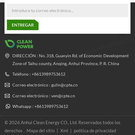
DIRECCIÓN : No. 318, Guanyin Rd. of Economic Development
Zone of Taihu county, Anqing, Anhui Province, P. R. China
Teléfono : +8613989753612
Correo electrónico : gulin@cpte.cn
Correo electrónico : ven@cpte.cn
Whatsapp : +8613989753612
© 2026 Anhui Clean Energy CO., Ltd. Reservados todos los
derechos .
Mapa del sitio
|
Xml
|
política de privacidad