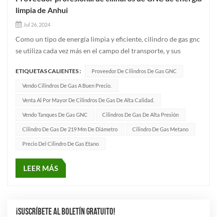
limpia de Anhui
Jul 26, 2024
Como un tipo de energía limpia y eficiente, cilindro de gas gnc
se utiliza cada vez más en el campo del transporte, y sus
muchas ventajas no solo se reflejan en el nivel económico,
ETIQUETAS CALIENTES :
Proveedor De Cilindros De Gas GNC
sino que también muestran importantes ventajas en la
protección del medio ambiente, la seguridad y la viabilidad
Vendo Cilindros De Gas A Buen Precio.
técn...
Venta Al Por Mayor De Cilindros De Gas De Alta Calidad.
Vendo Tanques De Gas GNC
Cilindros De Gas De Alta Presión
Cilindro De Gas De 219 Mm De Diámetro
Cilindro De Gas Metano
Precio Del Cilindro De Gas Etano
LEER MÁS
¡SUSCRÍBETE AL BOLETÍN GRATUITO!