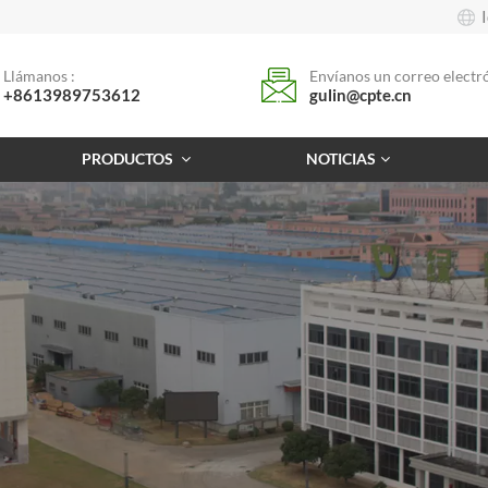
Llámanos :
Envíanos un correo electró
+8613989753612
gulin@cpte.cn
PRODUCTOS
NOTICIAS