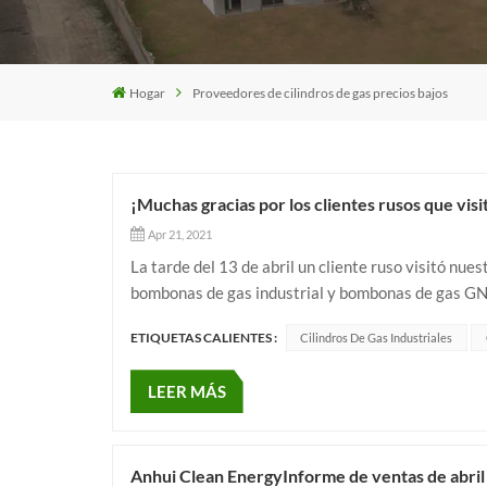
Hogar
Proveedores de cilindros de gas precios bajos
¡Muchas gracias por los clientes rusos que visi
Apr 21, 2021
La tarde del 13 de abril un cliente ruso visitó nu
bombonas de gas industrial y bombonas de gas GNC 
sin costura. Primero revisó roscas y estampados de 
ETIQUETAS CALIENTES :
Cilindros De Gas Industriales
LEER MÁS
Anhui Clean EnergyInforme de ventas de abril