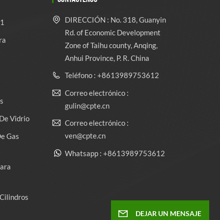
DIRECCIÓN : No. 318, Guanyin
 1
Rd. of Economic Development
ra
Zone of Taihu county, Anqing,
Anhui Province, P. R. China
Teléfono : +8613989753612
Correo electrónico :
s
gulin@cpte.cn
De Vidrio
Correo electrónico :
ven@cpte.cn
De Gas
Whatsapp : +8613989753612
Para
Cilindros
DEJAR UN MENSAJE