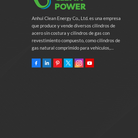
Anhui Clean Energy Co., Ltd. es una empresa
que produce y vende diversos cilindros de
acero sin costura y cilindros de gas con
revestimiento compuesto, como cilindros de
gas natural comprimido para vehículos,
cilindros de gas industriales y cilindros contra
incendios. La empresa se compromete a
proporcionar soluciones de energía verde para
automóviles. Programas y servicios de apoyo
relacionados con la protección del medio
ambiente. Poseer una fábrica de 46.000
metros cuadrados Anhui Clean Energy Co., Ltd.