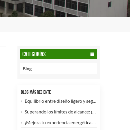
CATEGORÍAS
Blog
BLOG MÁS RECIENTE
Equilibrio entre diseño ligero y seguridad: cómo los cilindros de GNC tipo 2 de 90 litros potencian las flotas comerciales.
Superando los límites de alcance: ¡Los cilindros de hidrógeno para UAV tipo 4 ya están disponibles para personalización de alta eficiencia!
¡Mejora tu experiencia energética con nuestra bombona de GLP compuesta de 5 kg! 🚀✨