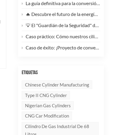
La guía definitiva para la conversión de camiones pesados ​​a GNC: Por qué este cilindro de GNC tipo 1 de 200 litros supone un cambio radical para la reducción de costes de la flota.
🔥 Descubre el futuro de la energía: ¡Conoce la elegante y ultraligera bombona de GLP compuesta de 10 kg!
l
💡 El "Guardián de la Seguridad" del Gas Industrial y la Supresión de Incendios: Un Análisis en Profundidad de los Cilindros de Gas sin Costura de Acero de Alto Rendimiento
Caso práctico: Cómo nuestros cilindros compuestos de GLP redefinen la seguridad y la imagen de marca para clientes globales.
Caso de éxito: ¡Proyecto de conversión a GNC de un generador de 100 kVA completado con éxito! 🚀
ETIQUETAS
Chinese Cylinder Manufacturing
Type II CNG Cylinder
Nigerian Gas Cylinders
CNG Car Modification
Cilindro De Gas Industrial De 68
Litros