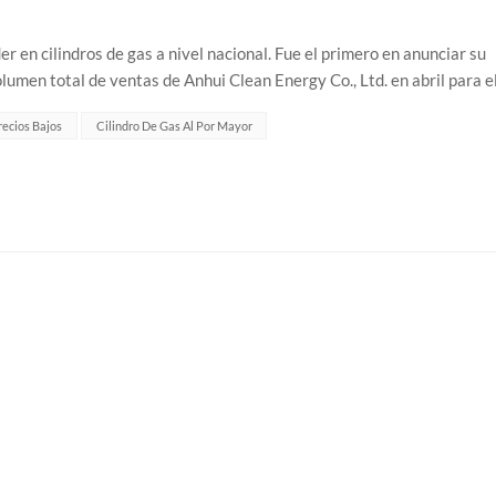
er en cilindros de gas a nivel nacional. Fue el primero en anunciar su
lumen total de ventas de Anhui Clean Energy Co., Ltd. en abril para e
os GNC...
recios Bajos
Cilindro De Gas Al Por Mayor