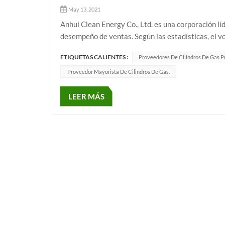
May 13, 2021
Anhui Clean Energy Co., Ltd. es una corporación líd
desempeño de ventas. Según las estadísticas, el vo
comercio nacional y exterior fue de 21050, incluid
ETIQUETAS CALIENTES :
Proveedores De Cilindros De Gas P
Proveedor Mayorista De Cilindros De Gas.
LEER MÁS