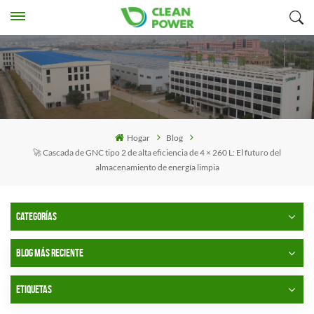
Hogar
Blog
🚀 Cascada de GNC tipo 2 de alta eficiencia de 4 × 260 L: El futuro del
almacenamiento de energía limpia
CATEGORÍAS
BLOG MÁS RECIENTE
ETIQUETAS