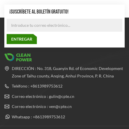
¡SUSCRÍBETE AL BOLETÍN GRATUITO!
DIRECCIÓN : No. 318, Guanyin Rd. of Economic Development
Zone of Taihu county, Anqing, Anhui Province, P. R. China
Teléfono : +8613989753612
Correo electrónico : gulin@cpte.cn
Correo electrónico : ven@cpte.cn
Whatsapp : +8613989753612