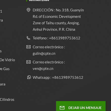
DIRECCIÓN : No. 318, Guanyin
 1
Rd. of Economic Development
ra
Zone of Taihu county, Anqing,
Anhui Province, P. R. China
Teléfono : +8613989753612
Correo electrónico :
s
gulin@cpte.cn
De Vidrio
Correo electrónico :
ven@cpte.cn
De Gas
Whatsapp : +8613989753612
Para
Cilindros
DEJAR UN MENSAJE