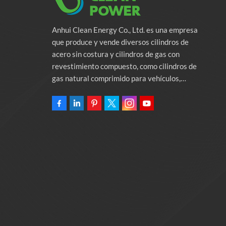
Anhui Clean Energy Co., Ltd. es una empresa
que produce y vende diversos cilindros de
acero sin costura y cilindros de gas con
revestimiento compuesto, como cilindros de
gas natural comprimido para vehículos,
cilindros de gas industriales y cilindros contra
incendios. La empresa se compromete a
proporcionar soluciones de energía verde para
automóviles. Programas y servicios de apoyo
relacionados con la protección del medio
ambiente. Poseer una fábrica de 46.000
metros cuadrados Anhui Clean Energy Co., Ltd.