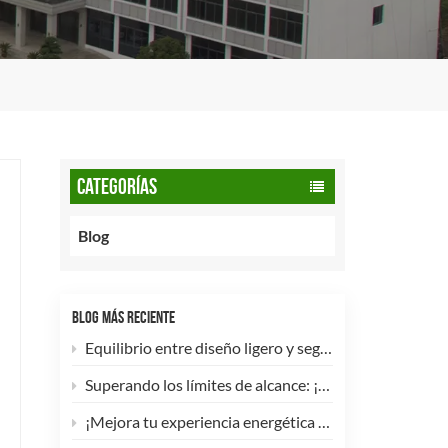
CATEGORÍAS
Blog
BLOG MÁS RECIENTE
Equilibrio entre diseño ligero y seguridad: cómo los cilindros de GNC tipo 2 de 90 litros potencian las flotas comerciales.
Superando los límites de alcance: ¡Los cilindros de hidrógeno para UAV tipo 4 ya están disponibles para personalización de alta eficiencia!
¡Mejora tu experiencia energética con nuestra bombona de GLP compuesta de 5 kg! 🚀✨