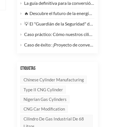
La guía definitiva para la conversión de camiones pesados ​​a GNC: Por qué este cilindro de GNC tipo 1 de 200 litros supone un cambio radical para la reducción de costes de la flota.
🔥 Descubre el futuro de la energía: ¡Conoce la elegante y ultraligera bombona de GLP compuesta de 10 kg!
💡 El "Guardián de la Seguridad" del Gas Industrial y la Supresión de Incendios: Un Análisis en Profundidad de los Cilindros de Gas sin Costura de Acero de Alto Rendimiento
Caso práctico: Cómo nuestros cilindros compuestos de GLP redefinen la seguridad y la imagen de marca para clientes globales.
Caso de éxito: ¡Proyecto de conversión a GNC de un generador de 100 kVA completado con éxito! 🚀
ETIQUETAS
Chinese Cylinder Manufacturing
Type II CNG Cylinder
Nigerian Gas Cylinders
CNG Car Modification
Cilindro De Gas Industrial De 68
Litros