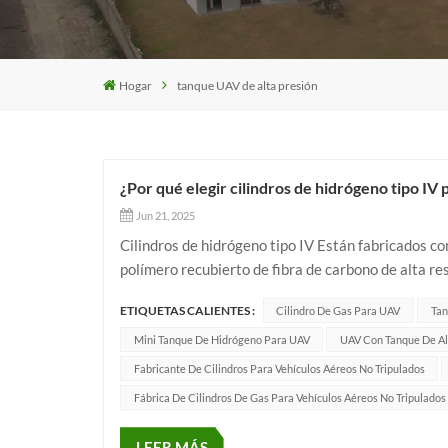
Hogar
tanque UAV de alta presión
¿Por qué elegir cilindros de hidrógeno tipo IV
Jun 21, 2025
Cilindros de hidrógeno tipo IV Están fabricados 
polímero recubierto de fibra de carbono de alta res
son significativamente más ligeros y ofrecen excel
ETIQUETAS CALIENTES :
Cilindro De Gas Para UAV
Tan
Mini Tanque De Hidrógeno Para UAV
UAV Con Tanque De A
Fabricante De Cilindros Para Vehículos Aéreos No Tripulados
Fábrica De Cilindros De Gas Para Vehículos Aéreos No Tripulados
LEER MÁS