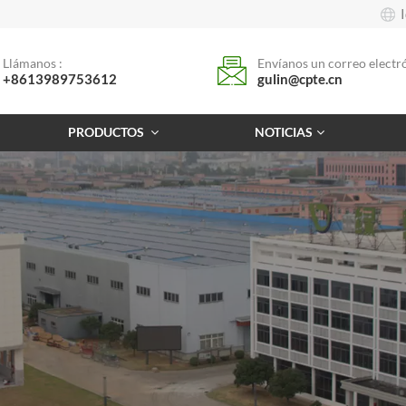
Llámanos :
Envíanos un correo electró
+8613989753612
gulin@cpte.cn
PRODUCTOS
NOTICIAS