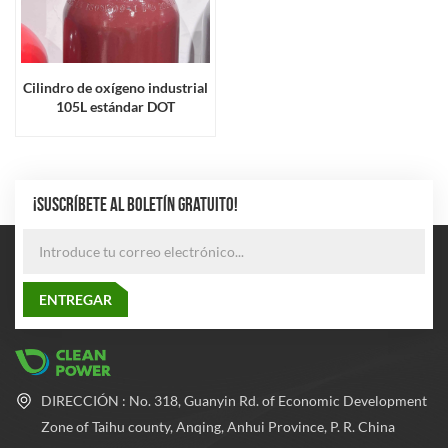
Cilindro de oxígeno industrial
105L estándar DOT
¡SUSCRÍBETE AL BOLETÍN GRATUITO!
DIRECCIÓN : No. 318, Guanyin Rd. of Economic Development
Zone of Taihu county, Anqing, Anhui Province, P. R. China