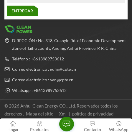
DIRECCIÓN : No. 318, Guanyin Rd. of Economic Development
Zone of Taihu county, Anqing, Anhui Province, P. R. China
Teléfono : +8613989753612
Correo electrónico : gulin@cpte.cn
Correo electrónico : ven@cpte.cn
Whatsapp : +8613989753612
© 2026 Anhui Clean Energy CO., Ltd. Reservados todos los
derechos .
Mapa del sitio
|
Xml
|
política de privacidad
Red IPv6 compatible
Hogar
Productos
Contacto
WhatsApp