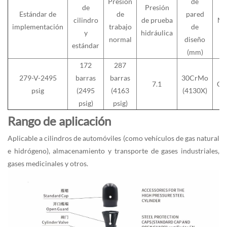
Presión
de
de
Presión
Estándar de
de
pared
cilindro
de prueba
Ma
implementación
trabajo
de
y
hidráulica
normal
diseño
estándar
(mm)
172
287
279-V-2495
barras
barras
30CrMo
7.1
Có
psig
(2495
(4163
(4130X)
psig)
psig)
Rango de aplicación
Aplicable a cilindros de automóviles (como vehículos de gas natural
e hidrógeno), almacenamiento y transporte de gases industriales,
gases medicinales y otros.