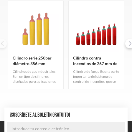
Cilindro serie 250bar
Cilindro contra
diámetro 356 mm
incendios de 267 mm de
diámetro y 150 bar
Cilindros de gas industriales
Cilindro de fuego Es una parte
Son un tipo de cilindros
importante del sistema de
diseñados para aplicaciones
control de incendios, que se
industriales. Sirven para
utiliza principalmente para
diferentes propósitos y tienen
almacenar gas extintor. Estos
características variadas según
cilindros tienen resistencia a
el tipo de gas que contienen.
alta presión para garantizar
que el gas se pueda almacenar
a una presión segura.
¡SUSCRÍBETE AL BOLETÍN GRATUITO!