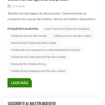
Jul 13, 2024
Botella de hidrógeno de alta presión. Generalmente se
compone de cuerpo de botella, válvula de botella, dispositivo
de seguridad y otras partes. El cuerpo del cilindro es la parte
ETIQUETAS CALIENTES :
Cuatro Tipos De Cilindros De Hidrógeno.
principal del almacenamiento de hidrógeno, el cual
generalmente es cilíndrico y tiene una cabeza en ambos
Cilindro De Gas De Alta Presión
Cilindros De Gas De Alta Calidad.
extremo...
Fabricante De Cilindros De Alta Calidad.
Cilindros De Gas Compuestos Con Revestimiento De Plástico
Cilindro De Gas Automotriz De Fibra De Carbono
Fabricante De Cilindros De Gas
Cilindro De Gas Hidrógeno De Fibra De Carbono
LEER MÁS
¡SUSCRÍBETE AL BOLETÍN GRATUITO!