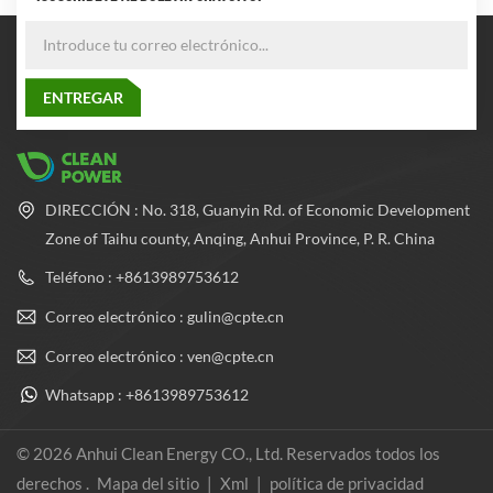
DIRECCIÓN : No. 318, Guanyin Rd. of Economic Development
Zone of Taihu county, Anqing, Anhui Province, P. R. China
Teléfono : +8613989753612
Correo electrónico : gulin@cpte.cn
Correo electrónico : ven@cpte.cn
Whatsapp : +8613989753612
© 2026 Anhui Clean Energy CO., Ltd. Reservados todos los
derechos .
Mapa del sitio
|
Xml
|
política de privacidad