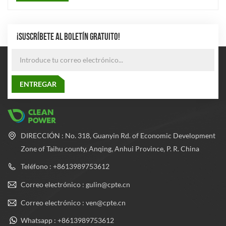
¡SUSCRÍBETE AL BOLETÍN GRATUITO!
DIRECCIÓN : No. 318, Guanyin Rd. of Economic Development
Zone of Taihu county, Anqing, Anhui Province, P. R. China
Teléfono : +8613989753612
Correo electrónico : gulin@cpte.cn
Correo electrónico : ven@cpte.cn
Whatsapp : +8613989753612