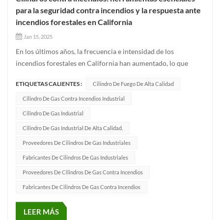
para la seguridad contra incendios y la respuesta ante
incendios forestales en California
Jan 15, 2025
En los últimos años, la frecuencia e intensidad de los
incendios forestales en California han aumentado, lo que
pone de relieve la urgente necesidad de herramientas de
ETIQUETAS CALIENTES :
Cilindro De Fuego De Alta Calidad
extinción de incendios potentes y fiables. Excelente fabricante
de cilindrosEstamos orgullosos de poder apoyar los esfuerzos
Cilindro De Gas Contra Incendios Industrial
de seg...
Cilindro De Gas Industrial
Cilindro De Gas Industrial De Alta Calidad.
Proveedores De Cilindros De Gas Industriales
Fabricantes De Cilindros De Gas Industriales
Proveedores De Cilindros De Gas Contra Incendios
Fabricantes De Cilindros De Gas Contra Incendios
LEER MÁS