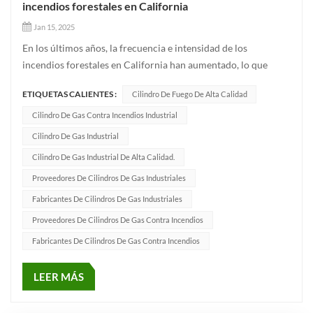
incendios forestales en California
Jan 15, 2025
En los últimos años, la frecuencia e intensidad de los
incendios forestales en California han aumentado, lo que
pone de relieve la urgente necesidad de herramientas de
ETIQUETAS CALIENTES :
Cilindro De Fuego De Alta Calidad
extinción de incendios potentes y fiables. Excelente fabricante
de cilindrosEstamos orgullosos de poder apoyar los esfuerzos
Cilindro De Gas Contra Incendios Industrial
de seg...
Cilindro De Gas Industrial
Cilindro De Gas Industrial De Alta Calidad.
Proveedores De Cilindros De Gas Industriales
Fabricantes De Cilindros De Gas Industriales
Proveedores De Cilindros De Gas Contra Incendios
Fabricantes De Cilindros De Gas Contra Incendios
LEER MÁS