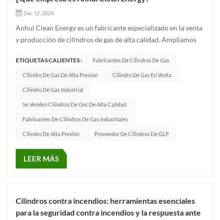
Dec 12, 2024
Anhui Clean Energy es un fabricante especializado en la venta
y producción de cilindros de gas de alta calidad. Ampliamos
activamente nuestro mercado a nivel mundial. Nuestras
ETIQUETAS CALIENTES :
Fabricantes De Cilindros De Gas
ventas cubren varios países, incluidos Centro y Sudamérica,
África, Asia y Europa, brindando a los clientes productos y
Cilindro De Gas De Alta Presion
Cilindro De Gas En Venta
se...
Cilindro De Gas Industrial
Se Venden Cilindros De Gnc De Alta Calidad.
Fabricantes De Cilindros De Gas Industriales
Cilindro De Alta Presión
Proveedor De Cilindros De GLP
LEER MÁS
Cilindros contra incendios: herramientas esenciales
para la seguridad contra incendios y la respuesta ante