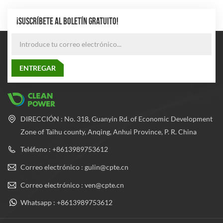
¡SUSCRÍBETE AL BOLETÍN GRATUITO!
DIRECCIÓN : No. 318, Guanyin Rd. of Economic Development
Zone of Taihu county, Anqing, Anhui Province, P. R. China
Teléfono : +8613989753612
Correo electrónico : gulin@cpte.cn
Correo electrónico : ven@cpte.cn
Whatsapp : +8613989753612