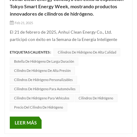
Tokyo Smart Energy Week, mostrando productos
innovadores de cilindros de hidrógeno.
Feb 21, 2025
El 21 de febrero de 2025, Anhui Clean Energy Co., Ltd.
participó con éxito en la Semana de la Energía Inteligente
2025 (Smart Energy Week) en Tokyo Big Sight. Durante la
ETIQUETAS CALIENTES :
Cilindros De Hidrógeno De Alta Calidad
exposición, la compañía exhibió su nueva serie de... cilindros
de hidrógeno, que atrajo la atención de expertos en energía,
Botella De Hidrógeno De Larga Duración
lí...
Cilindro De Hidrógeno De Alta Presión
Cilindros De Hidrógeno Personalizables
Cilindros De Hidrógeno Para Automóviles
Cilindro De Hidrógeno Para Vehículos
Cilindros De Hidrógeno
Precio Del Cilindro De Hidrógeno
LEER MÁS