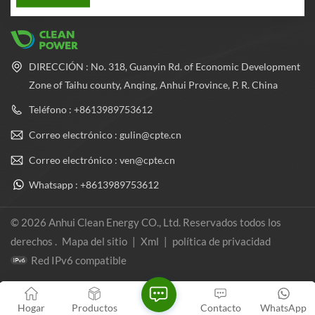
DIRECCIÓN : No. 318, Guanyin Rd. of Economic Development
Zone of Taihu county, Anqing, Anhui Province, P. R. China
Teléfono : +8613989753612
Correo electrónico : gulin@cpte.cn
Correo electrónico : ven@cpte.cn
Whatsapp : +8613989753612
© 2026 Anhui Clean Energy CO., Ltd. Reservados todos los
derechos .
Mapa del sitio
|
Xml
|
política de privacidad
Red IPv6 compatible
Hogar
Productos
Contacto
WhatsApp