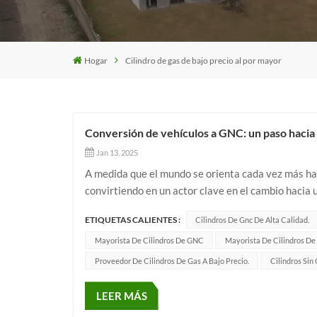
Hogar
Cilindro de gas de bajo precio al por mayor
Conversión de vehículos a GNC: un paso haci
Jan 13, 2025
A medida que el mundo se orienta cada vez más hac
convirtiendo en un actor clave en el cambio hacia
en esta transición es la conversión de vehículos tr
ETIQUETAS CALIENTES :
Cilindros De Gnc De Alta Calidad.
Mayorista De Cilindros De GNC
Mayorista De Cilindros De
Proveedor De Cilindros De Gas A Bajo Precio.
Cilindros Sin
LEER MÁS