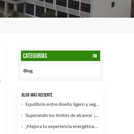
CATEGORÍAS
Blog
s
BLOG MÁS RECIENTE
Equilibrio entre diseño ligero y seguridad: cómo los cilindros de GNC tipo 2 de 90 litros potencian las flotas comerciales.
Superando los límites de alcance: ¡Los cilindros de hidrógeno para UAV tipo 4 ya están disponibles para personalización de alta eficiencia!
¡Mejora tu experiencia energética con nuestra bombona de GLP compuesta de 5 kg! 🚀✨