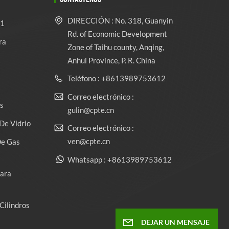
DIRECCIÓN : No. 318, Guanyin
 1
Rd. of Economic Development
ra
Zone of Taihu county, Anqing,
Anhui Province, P. R. China
Teléfono : +8613989753612
Correo electrónico :
s
gulin@cpte.cn
De Vidrio
Correo electrónico :
ven@cpte.cn
De Gas
Whatsapp : +8613989753612
Para
Cilindros
DEJAR UN MENSAJE