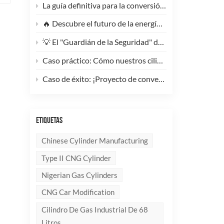
La guía definitiva para la conversión de camiones pesados ​​a GNC: Por qué este cilindro de GNC tipo 1 de 200 litros supone un cambio radical para la reducción de costes de la flota.
🔥 Descubre el futuro de la energía: ¡Conoce la elegante y ultraligera bombona de GLP compuesta de 10 kg!
💡 El "Guardián de la Seguridad" del Gas Industrial y la Supresión de Incendios: Un Análisis en Profundidad de los Cilindros de Gas sin Costura de Acero de Alto Rendimiento
Caso práctico: Cómo nuestros cilindros compuestos de GLP redefinen la seguridad y la imagen de marca para clientes globales.
Caso de éxito: ¡Proyecto de conversión a GNC de un generador de 100 kVA completado con éxito! 🚀
ETIQUETAS
Chinese Cylinder Manufacturing
Type II CNG Cylinder
Nigerian Gas Cylinders
CNG Car Modification
Cilindro De Gas Industrial De 68
Litros