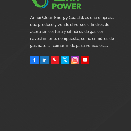
Anhui Clean Energy Co., Ltd. es una empresa
que produce y vende diversos cilindros de
acero sin costura y cilindros de gas con
revestimiento compuesto, como cilindros de
gas natural comprimido para vehículos,
cilindros de gas industriales y cilindros contra
incendios. La empresa se compromete a
proporcionar soluciones de energía verde para
automóviles. Programas y servicios de apoyo
relacionados con la protección del medio
ambiente. Poseer una fábrica de 46.000
metros cuadrados Anhui Clean Energy Co., Ltd.