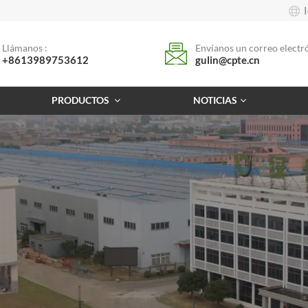
Llámanos :
Envíanos un correo electró
+8613989753612
gulin@cpte.cn
PRODUCTOS
NOTICIAS