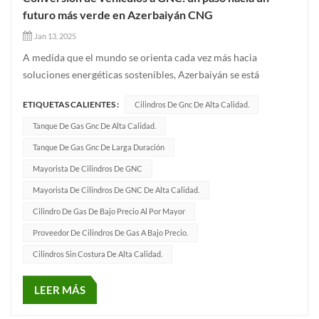
futuro más verde en Azerbaiyán CNG
Jan 13, 2025
A medida que el mundo se orienta cada vez más hacia
soluciones energéticas sostenibles, Azerbaiyán se está
convirtiendo en un actor clave en el cambio hacia un
ETIQUETAS CALIENTES :
Cilindros De Gnc De Alta Calidad.
transporte más ecológico. Una de las soluciones más
prometedoras en esta transición es la conversión de vehículos
Tanque De Gas Gnc De Alta Calidad.
tradicionales propulsados...
Tanque De Gas Gnc De Larga Duración
Mayorista De Cilindros De GNC
Mayorista De Cilindros De GNC De Alta Calidad.
Cilindro De Gas De Bajo Precio Al Por Mayor
Proveedor De Cilindros De Gas A Bajo Precio.
Cilindros Sin Costura De Alta Calidad.
LEER MÁS