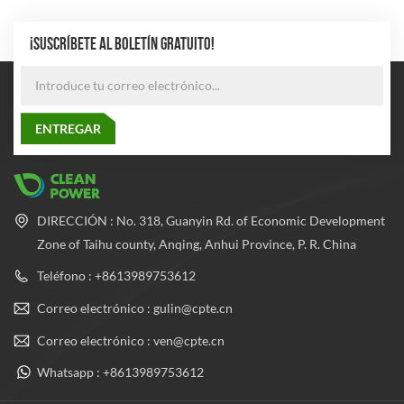
¡SUSCRÍBETE AL BOLETÍN GRATUITO!
DIRECCIÓN : No. 318, Guanyin Rd. of Economic Development
Zone of Taihu county, Anqing, Anhui Province, P. R. China
Teléfono : +8613989753612
Correo electrónico : gulin@cpte.cn
Correo electrónico : ven@cpte.cn
Whatsapp : +8613989753612