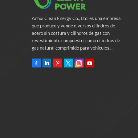
Anhui Clean Energy Co., Ltd. es una empresa
que produce y vende diversos cilindros de
acero sin costura y cilindros de gas con
revestimiento compuesto, como cilindros de
gas natural comprimido para vehículos,
cilindros de gas industriales y cilindros contra
incendios. La empresa se compromete a
proporcionar soluciones de energía verde para
automóviles. Programas y servicios de apoyo
relacionados con la protección del medio
ambiente. Poseer una fábrica de 46.000
metros cuadrados Anhui Clean Energy Co., Ltd.