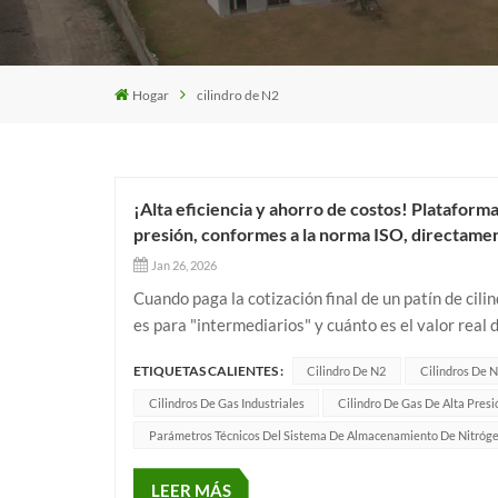
Hogar
cilindro de N2
¡Alta eficiencia y ahorro de costos! Plataform
presión, conformes a la norma ISO, directamen
Jan 26, 2026
Cuando paga la cotización final de un patín de cil
es para "intermediarios" y cuánto es el valor real 
esté bien invertido, conéctese directamente con un 
ETIQUETAS CALIENTES :
Cilindro De N2
Cilindros De 
Cilindros De Gas Industriales
Cilindro De Gas De Alta Presi
Parámetros Técnicos Del Sistema De Almacenamiento De Nitróg
LEER MÁS