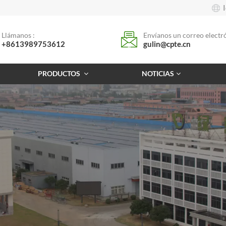
Llámanos :
Envíanos un correo electró
+8613989753612
gulin@cpte.cn
PRODUCTOS
NOTICIAS