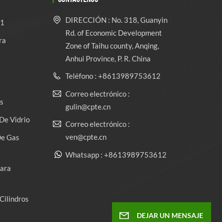
DIRECCIÓN : No. 318, Guanyin
 1
Rd. of Economic Development
ra
Zone of Taihu county, Anqing,
Anhui Province, P. R. China
Teléfono : +8613989753612
Correo electrónico :
s
gulin@cpte.cn
De Vidrio
Correo electrónico :
ven@cpte.cn
De Gas
Whatsapp : +8613989753612
Para
Cilindros
DEJAR UN MENSAJE