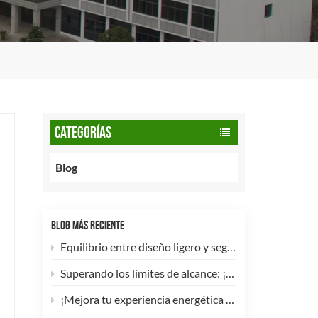
CATEGORÍAS
Blog
BLOG MÁS RECIENTE
Equilibrio entre diseño ligero y seguridad: cómo los cilindros de GNC tipo 2 de 90 litros potencian las flotas comerciales.
Superando los límites de alcance: ¡Los cilindros de hidrógeno para UAV tipo 4 ya están disponibles para personalización de alta eficiencia!
¡Mejora tu experiencia energética con nuestra bombona de GLP compuesta de 5 kg! 🚀✨