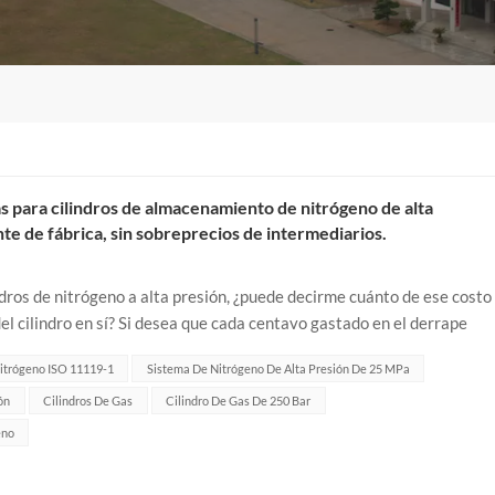
as para cilindros de almacenamiento de nitrógeno de alta
te de fábrica, sin sobreprecios de intermediarios.
indros de nitrógeno a alta presión, ¿puede decirme cuánto de ese costo
del cilindro en sí? Si desea que cada centavo gastado en el derrape
chino Cil...
Nitrógeno ISO 11119-1
Sistema De Nitrógeno De Alta Presión De 25 MPa
ón
Cilindros De Gas
Cilindro De Gas De 250 Bar
eno