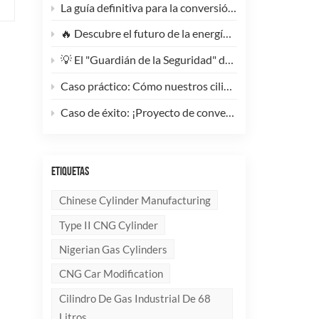
La guía definitiva para la conversión de camiones pesados ​​a GNC: Por qué este cilindro de GNC tipo 1 de 200 litros supone un cambio radical para la reducción de costes de la flota.
🔥 Descubre el futuro de la energía: ¡Conoce la elegante y ultraligera bombona de GLP compuesta de 10 kg!
💡 El "Guardián de la Seguridad" del Gas Industrial y la Supresión de Incendios: Un Análisis en Profundidad de los Cilindros de Gas sin Costura de Acero de Alto Rendimiento
Caso práctico: Cómo nuestros cilindros compuestos de GLP redefinen la seguridad y la imagen de marca para clientes globales.
Caso de éxito: ¡Proyecto de conversión a GNC de un generador de 100 kVA completado con éxito! 🚀
ETIQUETAS
Chinese Cylinder Manufacturing
Type II CNG Cylinder
Nigerian Gas Cylinders
CNG Car Modification
Cilindro De Gas Industrial De 68
Litros