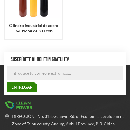
Cilindro industrial de acero
34CrMo4 de 30 l con
certificación ISO
¡SUSCRÍBETE AL BOLETÍN GRATUITO!
DIRECCIÓN : No. 318, Guanyin Rd. of Economic Development
Zone of Taihu county, Anqing, Anhui Province, P. R. China