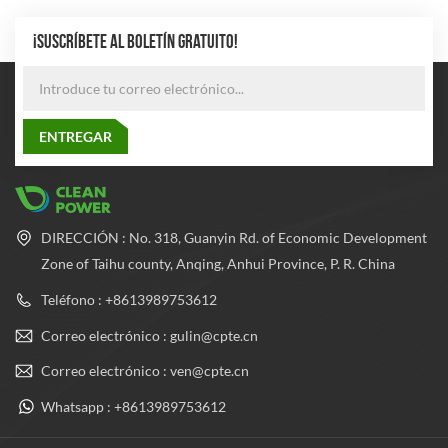
¡SUSCRÍBETE AL BOLETÍN GRATUITO!
DIRECCIÓN : No. 318, Guanyin Rd. of Economic Development
Zone of Taihu county, Anqing, Anhui Province, P. R. China
Teléfono : +8613989753612
Correo electrónico : gulin@cpte.cn
Correo electrónico : ven@cpte.cn
Whatsapp : +8613989753612