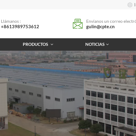
Llámanos :
Envíanos un correo electró
+8613989753612
gulin@cpte.cn
PRODUCTOS
NOTICIAS