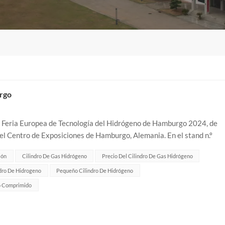
rgo
a Feria Europea de Tecnología del Hidrógeno de Hamburgo 2024, de
 el Centro de Exposiciones de Hamburgo, Alemania. En el stand n.º
tes y amigos que tengan...
ión
Cilindro De Gas Hidrógeno
Precio Del Cilindro De Gas Hidrógeno
dro De Hidrogeno
Pequeño Cilindro De Hidrógeno
o Comprimido