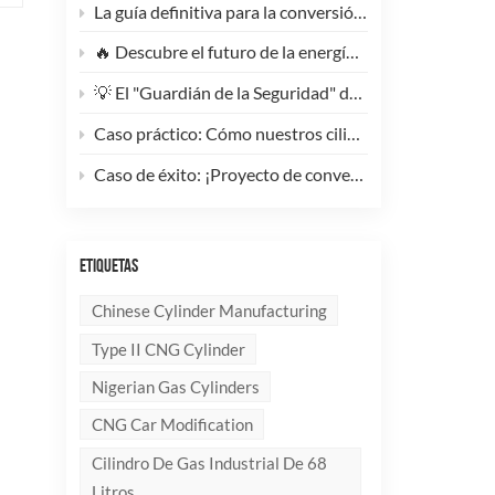
La guía definitiva para la conversión de camiones pesados ​​a GNC: Por qué este cilindro de GNC tipo 1 de 200 litros supone un cambio radical para la reducción de costes de la flota.
🔥 Descubre el futuro de la energía: ¡Conoce la elegante y ultraligera bombona de GLP compuesta de 10 kg!
💡 El "Guardián de la Seguridad" del Gas Industrial y la Supresión de Incendios: Un Análisis en Profundidad de los Cilindros de Gas sin Costura de Acero de Alto Rendimiento
Caso práctico: Cómo nuestros cilindros compuestos de GLP redefinen la seguridad y la imagen de marca para clientes globales.
Caso de éxito: ¡Proyecto de conversión a GNC de un generador de 100 kVA completado con éxito! 🚀
ETIQUETAS
Chinese Cylinder Manufacturing
Type II CNG Cylinder
Nigerian Gas Cylinders
CNG Car Modification
Cilindro De Gas Industrial De 68
Litros