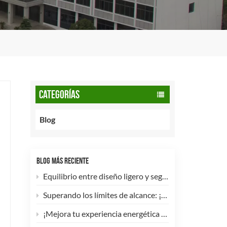
CATEGORÍAS
Blog
BLOG MÁS RECIENTE
Equilibrio entre diseño ligero y seguridad: cómo los cilindros de GNC tipo 2 de 90 litros potencian las flotas comerciales.
Superando los límites de alcance: ¡Los cilindros de hidrógeno para UAV tipo 4 ya están disponibles para personalización de alta eficiencia!
¡Mejora tu experiencia energética con nuestra bombona de GLP compuesta de 5 kg! 🚀✨