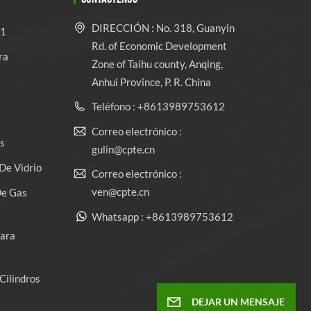
DIRECCIÓN : No. 318, Guanyin
 1
Rd. of Economic Development
ra
Zone of Taihu county, Anqing,
Anhui Province, P. R. China
Teléfono : +8613989753612
Correo electrónico :
s
gulin@cpte.cn
De Vidrio
Correo electrónico :
ven@cpte.cn
De Gas
Whatsapp : +8613989753612
Para
Cilindros
DEJAR UN MENSAJE