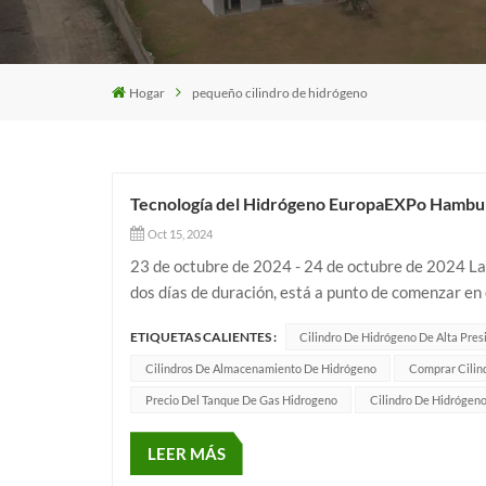
Hogar
pequeño cilindro de hidrógeno
Tecnología del Hidrógeno EuropaEXPo Hambu
Oct 15, 2024
23 de octubre de 2024 - 24 de octubre de 2024 L
dos días de duración, está a punto de comenzar en
1c65, nuestra empresa invita sinceramente a clien
ETIQUETAS CALIENTES :
Cilindro De Hidrógeno De Alta Pres
Cilindros De Almacenamiento De Hidrógeno
Comprar Cilin
Precio Del Tanque De Gas Hidrogeno
Cilindro De Hidrógen
LEER MÁS