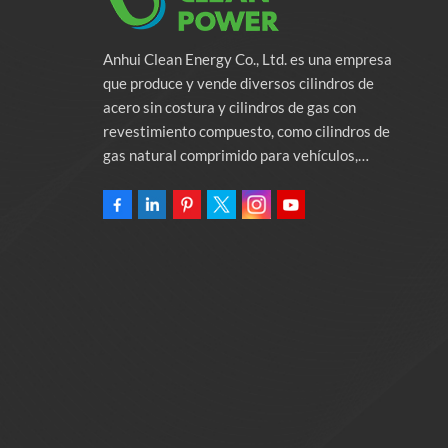
Anhui Clean Energy Co., Ltd. es una empresa
que produce y vende diversos cilindros de
acero sin costura y cilindros de gas con
revestimiento compuesto, como cilindros de
gas natural comprimido para vehículos,
cilindros de gas industriales y cilindros contra
incendios. La empresa se compromete a
proporcionar soluciones de energía verde para
automóviles. Programas y servicios de apoyo
relacionados con la protección del medio
ambiente. Poseer una fábrica de 46.000
metros cuadrados Anhui Clean Energy Co., Ltd.