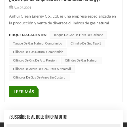
Aug 29, 2024
Anhui Clean Energy Co., Ltd. es una empresa especializada en
la producción y venta de diversos cilindros de gas natural
comprimido para vehículos, botellas de gas industrial, botellas
ETIQUETAS CALIENTES :
Tanque De Gnc De Fibra De Carbono
contra incendios y otras empresas.Como excelente proveedor
de cilindros de gas, estamos comprometidos a satisfacer l...
Tanque De Gas Natural Comprimido
Cilindro De Gnc Tipo 1
Cilindro De Gas Natural Comprimido
Cilindro De Gnc De Alta Presion
Cilindro De Gas Natural
Cilindro De Acero De GNC Para Automóvil
Cilindros De Gas De Acero Sin Costura
LEER MÁS
¡SUSCRÍBETE AL BOLETÍN GRATUITO!