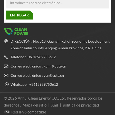
DIRECCIÓN : No. 318, Guanyin Rd. of Economic Development
Zone of Taihu county, Anqing, Anhui Province, P. R. China
Teléfono : +8613989753612
Correo electrónico : gulin@cpte.cn
Correo electrónico : ven@cpte.cn
Whatsapp : +8613989753612
© 2026 Anhui Clean Energy CO., Ltd. Reservados todos los
derechos .
Mapa del sitio
|
Xml
|
política de privacidad
Red IPv6 compatible