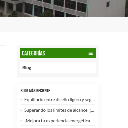
CATEGORÍAS
Blog
BLOG MÁS RECIENTE
Equilibrio entre diseño ligero y seguridad: cómo los cilindros de GNC tipo 2 de 90 litros potencian las flotas comerciales.
Superando los límites de alcance: ¡Los cilindros de hidrógeno para UAV tipo 4 ya están disponibles para personalización de alta eficiencia!
¡Mejora tu experiencia energética con nuestra bombona de GLP compuesta de 5 kg! 🚀✨