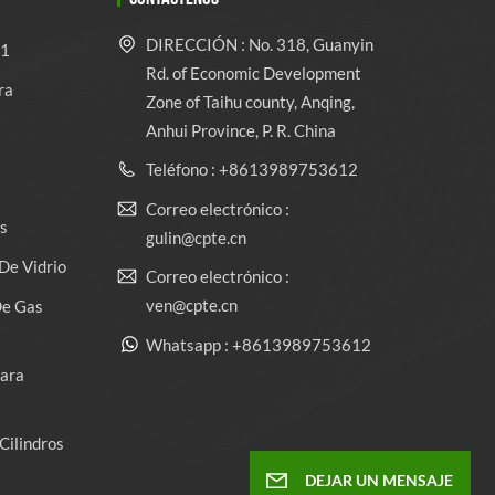
DIRECCIÓN : No. 318, Guanyin
 1
Rd. of Economic Development
ra
Zone of Taihu county, Anqing,
Anhui Province, P. R. China
Teléfono : +8613989753612
Correo electrónico :
s
gulin@cpte.cn
De Vidrio
Correo electrónico :
ven@cpte.cn
De Gas
Whatsapp : +8613989753612
Para
Cilindros
DEJAR UN MENSAJE