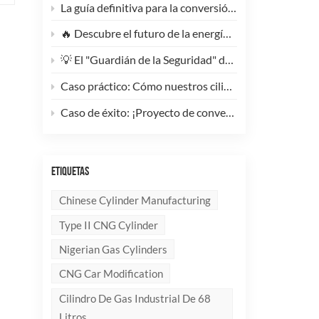
La guía definitiva para la conversión de camiones pesados ​​a GNC: Por qué este cilindro de GNC tipo 1 de 200 litros supone un cambio radical para la reducción de costes de la flota.
🔥 Descubre el futuro de la energía: ¡Conoce la elegante y ultraligera bombona de GLP compuesta de 10 kg!
💡 El "Guardián de la Seguridad" del Gas Industrial y la Supresión de Incendios: Un Análisis en Profundidad de los Cilindros de Gas sin Costura de Acero de Alto Rendimiento
Caso práctico: Cómo nuestros cilindros compuestos de GLP redefinen la seguridad y la imagen de marca para clientes globales.
Caso de éxito: ¡Proyecto de conversión a GNC de un generador de 100 kVA completado con éxito! 🚀
ETIQUETAS
Chinese Cylinder Manufacturing
Type II CNG Cylinder
Nigerian Gas Cylinders
CNG Car Modification
Cilindro De Gas Industrial De 68
Litros