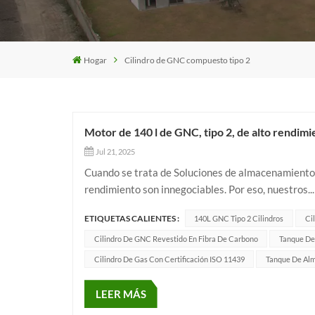
Hogar
Cilindro de GNC compuesto tipo 2
Motor de 140 l de GNC, tipo 2, de alto rendimi
Jul 21, 2025
Cuando se trata de Soluciones de almacenamiento 
rendimiento son innegociables. Por eso, nuestros.
nivel para aplicaciones industriales, automotrices y
ETIQUETAS CALIENTES :
140L GNC Tipo 2 Cilindros
Ci
Cilindro De GNC Revestido En Fibra De Carbono
Tanque De
Cilindro De Gas Con Certificación ISO 11439
Tanque De Al
LEER MÁS