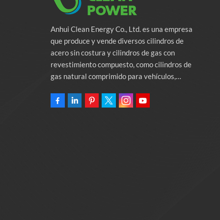
Anhui Clean Energy Co., Ltd. es una empresa
que produce y vende diversos cilindros de
acero sin costura y cilindros de gas con
revestimiento compuesto, como cilindros de
gas natural comprimido para vehículos,
cilindros de gas industriales y cilindros contra
incendios. La empresa se compromete a
proporcionar soluciones de energía verde para
automóviles. Programas y servicios de apoyo
relacionados con la protección del medio
ambiente. Poseer una fábrica de 46.000
metros cuadrados Anhui Clean Energy Co., Ltd.