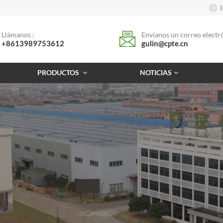
Llámanos :
Envíanos un correo electró
+8613989753612
gulin@cpte.cn
PRODUCTOS
NOTICIAS