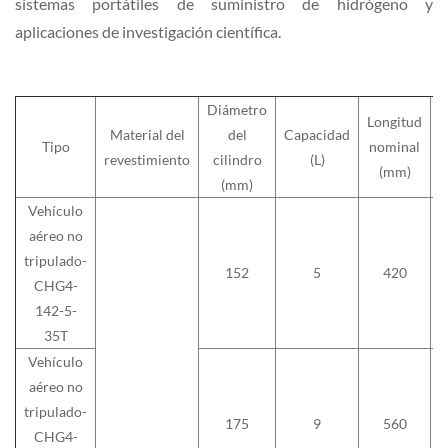
sistemas portátiles de suministro de hidrógeno y
aplicaciones de investigación científica.
Diámetro
Longitud
Material del
del
Capacidad
Tipo
nominal
n
revestimiento
cilindro
(L)
(mm)
(mm)
Vehículo
aéreo no
tripulado-
152
5
420
CHG4-
142-5-
35T
Vehículo
aéreo no
tripulado-
175
9
560
CHG4-