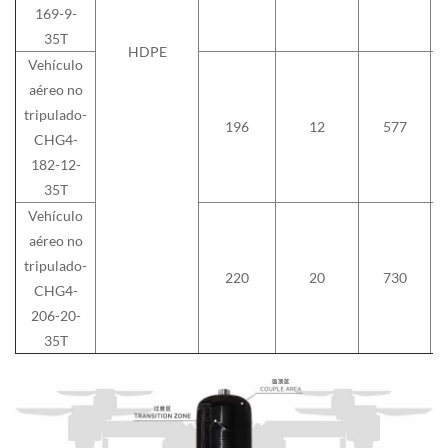
169-9-
35T
HDPE
Vehículo
aéreo no
tripulado-
196
12
577
CHG4-
182-12-
35T
Vehículo
aéreo no
tripulado-
220
20
730
CHG4-
206-20-
35T