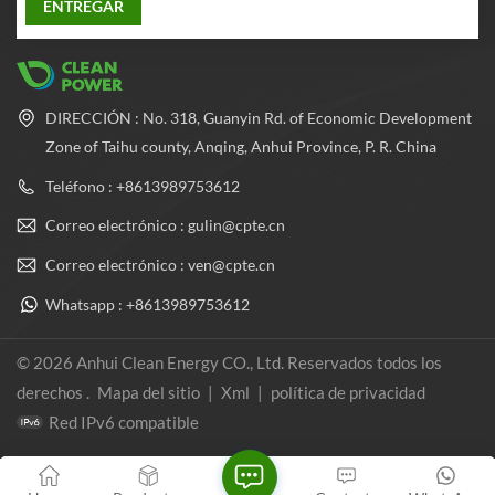
DIRECCIÓN : No. 318, Guanyin Rd. of Economic Development
Zone of Taihu county, Anqing, Anhui Province, P. R. China
Teléfono : +8613989753612
Correo electrónico : gulin@cpte.cn
Correo electrónico : ven@cpte.cn
Whatsapp : +8613989753612
© 2026 Anhui Clean Energy CO., Ltd. Reservados todos los
derechos .
Mapa del sitio
|
Xml
|
política de privacidad
Red IPv6 compatible