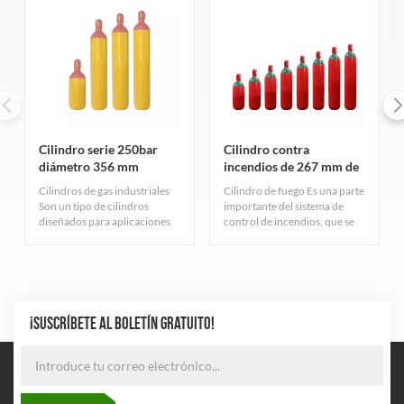
Cilindro serie 250bar
Cilindro contra
diámetro 356 mm
incendios de 267 mm de
diámetro y 150 bar
Cilindros de gas industriales
Cilindro de fuego Es una parte
Son un tipo de cilindros
importante del sistema de
diseñados para aplicaciones
control de incendios, que se
industriales. Sirven para
utiliza principalmente para
diferentes propósitos y tienen
almacenar gas extintor. Estos
características variadas según
cilindros tienen resistencia a
el tipo de gas que contienen.
alta presión para garantizar
que el gas se pueda almacenar
a una presión segura.
¡SUSCRÍBETE AL BOLETÍN GRATUITO!