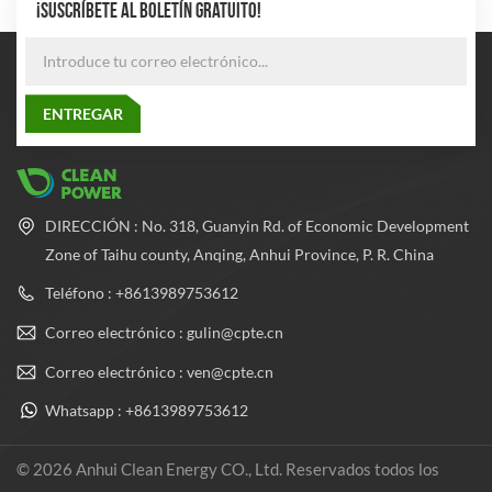
¡SUSCRÍBETE AL BOLETÍN GRATUITO!
DIRECCIÓN : No. 318, Guanyin Rd. of Economic Development
Zone of Taihu county, Anqing, Anhui Province, P. R. China
Teléfono : +8613989753612
Correo electrónico : gulin@cpte.cn
Correo electrónico : ven@cpte.cn
Whatsapp : +8613989753612
© 2026 Anhui Clean Energy CO., Ltd. Reservados todos los