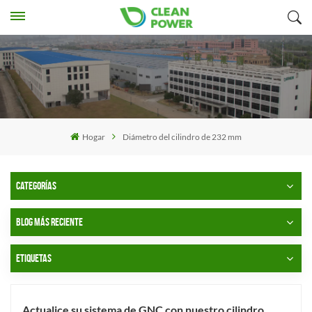
Hogar
Diámetro del cilindro de 232 mm
CATEGORÍAS
BLOG MÁS RECIENTE
ETIQUETAS
Actualice su sistema de GNC con nuestro cilindro