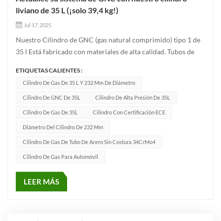
liviano de 35 L (¡solo 39,4 kg!)
Jul 17, 2025
Nuestro Cilindro de GNC (gas natural comprimido) tipo 1 de
35 l Está fabricado con materiales de alta calidad. Tubos de
acero sin costura 34CrMo4, certificado a Normas ECE R110,
ETIQUETAS CALIENTES :
lo que lo hace ideal para sistemas de almacenamiento de GNC
Cilindro De Gas De 35 L Y 232 Mm De Diámetro
en automóviles. Este cilindro ofrece alta resistencia, resiste...
Cilindro De GNC De 35L
Cilindro De Alta Presión De 35L
Cilindro De Gas De 35L
Cilindro Con Certificación ECE
Diámetro Del Cilindro De 232 Mm
Cilindro De Gas De Tubo De Acero Sin Costura 34CrMo4
Cilindro De Gas Para Automóvil
LEER MÁS