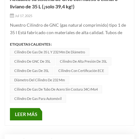
liviano de 35 L (¡solo 39,4 kg!)
Jul 17, 2025
Nuestro Cilindro de GNC (gas natural comprimido) tipo 1 de
35 l Está fabricado con materiales de alta calidad. Tubos de
acero sin costura 34CrMo4, certificado a Normas ECE R110,
ETIQUETAS CALIENTES :
lo que lo hace ideal para sistemas de almacenamiento de GNC
Cilindro De Gas De 35 L Y 232 Mm De Diámetro
en automóviles. Este cilindro ofrece alta resistencia, resiste...
Cilindro De GNC De 35L
Cilindro De Alta Presión De 35L
Cilindro De Gas De 35L
Cilindro Con Certificación ECE
Diámetro Del Cilindro De 232 Mm
Cilindro De Gas De Tubo De Acero Sin Costura 34CrMo4
Cilindro De Gas Para Automóvil
LEER MÁS