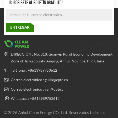
¡SUSCRÍBETE AL BOLETÍN GRATUITO!
DIRECCIÓN : No. 318, Guanyin Rd. of Economic Development
Zone of Taihu county, Anqing, Anhui Province, P. R. China
Teléfono : +8613989753612
Correo electrónico : gulin@cpte.cn
Correo electrónico : ven@cpte.cn
Whatsapp : +8613989753612
© 2026 Anhui Clean Energy CO., Ltd. Reservados todos los