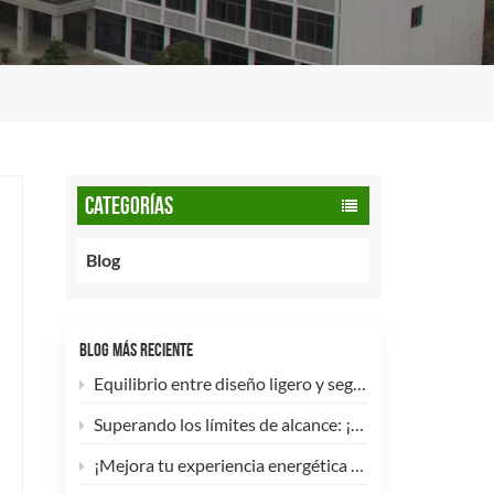
CATEGORÍAS
Blog
BLOG MÁS RECIENTE
Equilibrio entre diseño ligero y seguridad: cómo los cilindros de GNC tipo 2 de 90 litros potencian las flotas comerciales.
Superando los límites de alcance: ¡Los cilindros de hidrógeno para UAV tipo 4 ya están disponibles para personalización de alta eficiencia!
¡Mejora tu experiencia energética con nuestra bombona de GLP compuesta de 5 kg! 🚀✨