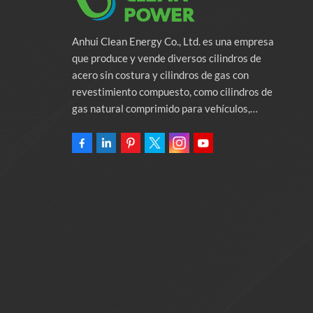
Anhui Clean Energy Co., Ltd. es una empresa
que produce y vende diversos cilindros de
acero sin costura y cilindros de gas con
revestimiento compuesto, como cilindros de
gas natural comprimido para vehículos,
cilindros de gas industriales y cilindros contra
incendios. La empresa se compromete a
proporcionar soluciones de energía verde para
automóviles. Programas y servicios de apoyo
relacionados con la protección del medio
ambiente. Poseer una fábrica de 46.000
metros cuadrados Anhui Clean Energy Co., Ltd.