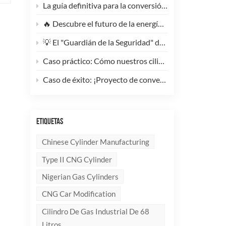
La guía definitiva para la conversión de camiones pesados ​​a GNC: Por qué este cilindro de GNC tipo 1 de 200 litros supone un cambio radical para la reducción de costes de la flota.
🔥 Descubre el futuro de la energía: ¡Conoce la elegante y ultraligera bombona de GLP compuesta de 10 kg!
💡 El "Guardián de la Seguridad" del Gas Industrial y la Supresión de Incendios: Un Análisis en Profundidad de los Cilindros de Gas sin Costura de Acero de Alto Rendimiento
Caso práctico: Cómo nuestros cilindros compuestos de GLP redefinen la seguridad y la imagen de marca para clientes globales.
Caso de éxito: ¡Proyecto de conversión a GNC de un generador de 100 kVA completado con éxito! 🚀
ETIQUETAS
Chinese Cylinder Manufacturing
Type II CNG Cylinder
Nigerian Gas Cylinders
CNG Car Modification
Cilindro De Gas Industrial De 68
Litros