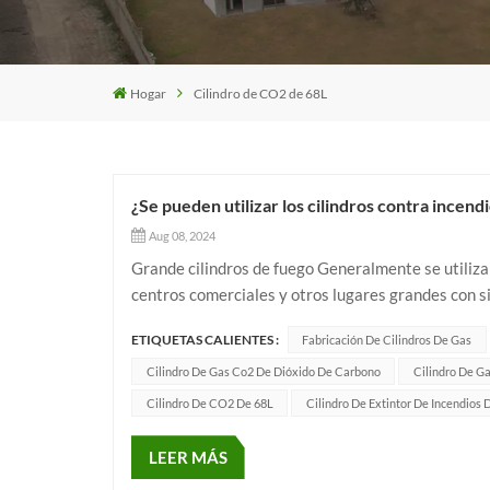
Hogar
Cilindro de CO2 de 68L
¿Se pueden utilizar los cilindros contra incen
Aug 08, 2024
Grande cilindros de fuego Generalmente se utilizan
centros comerciales y otros lugares grandes con s
una gran cantidad de gases contra incendios, como 
ETIQUETAS CALIENTES :
Fabricación De Cilindros De Gas
Cilindro De Gas Co2 De Dióxido De Carbono
Cilindro De Ga
Cilindro De CO2 De 68L
Cilindro De Extintor De Incendios 
LEER MÁS