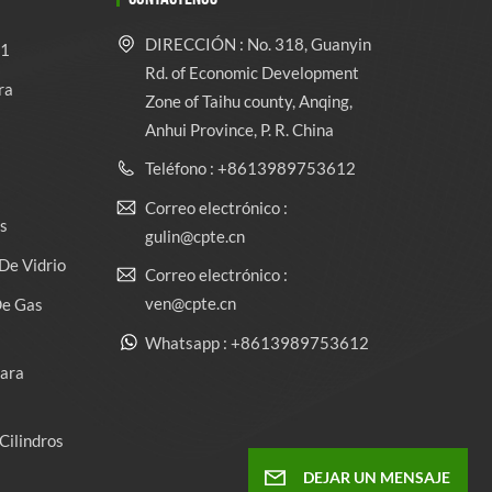
DIRECCIÓN : No. 318, Guanyin
 1
Rd. of Economic Development
ra
Zone of Taihu county, Anqing,
Anhui Province, P. R. China
Teléfono : +8613989753612
Correo electrónico :
s
gulin@cpte.cn
De Vidrio
Correo electrónico :
ven@cpte.cn
De Gas
Whatsapp : +8613989753612
Para
Cilindros
DEJAR UN MENSAJE