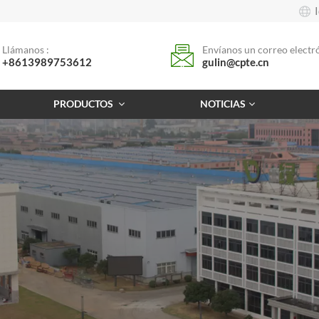
Llámanos :
Envíanos un correo electró
+8613989753612
gulin@cpte.cn
PRODUCTOS
NOTICIAS