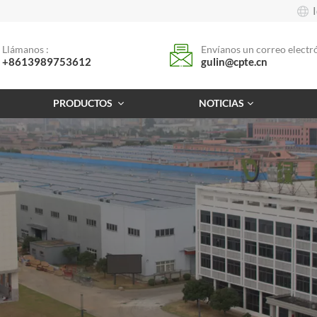
Llámanos :
Envíanos un correo electró
+8613989753612
gulin@cpte.cn
PRODUCTOS
NOTICIAS