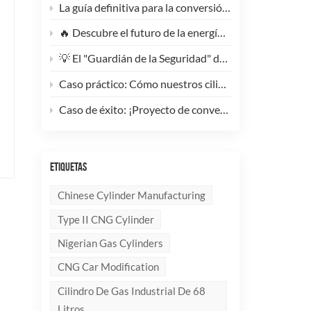
La guía definitiva para la conversión de camiones pesados ​​a GNC: Por qué este cilindro de GNC tipo 1 de 200 litros supone un cambio radical para la reducción de costes de la flota.
🔥 Descubre el futuro de la energía: ¡Conoce la elegante y ultraligera bombona de GLP compuesta de 10 kg!
💡 El "Guardián de la Seguridad" del Gas Industrial y la Supresión de Incendios: Un Análisis en Profundidad de los Cilindros de Gas sin Costura de Acero de Alto Rendimiento
Caso práctico: Cómo nuestros cilindros compuestos de GLP redefinen la seguridad y la imagen de marca para clientes globales.
Caso de éxito: ¡Proyecto de conversión a GNC de un generador de 100 kVA completado con éxito! 🚀
ETIQUETAS
Chinese Cylinder Manufacturing
Type II CNG Cylinder
Nigerian Gas Cylinders
CNG Car Modification
Cilindro De Gas Industrial De 68
Litros