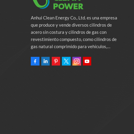
Anhui Clean Energy Co., Ltd. es una empresa
que produce y vende diversos cilindros de
acero sin costura y cilindros de gas con
revestimiento compuesto, como cilindros de
gas natural comprimido para vehículos,
cilindros de gas industriales y cilindros contra
incendios. La empresa se compromete a
proporcionar soluciones de energía verde para
automóviles. Programas y servicios de apoyo
relacionados con la protección del medio
ambiente. Poseer una fábrica de 46.000
metros cuadrados Anhui Clean Energy Co., Ltd.