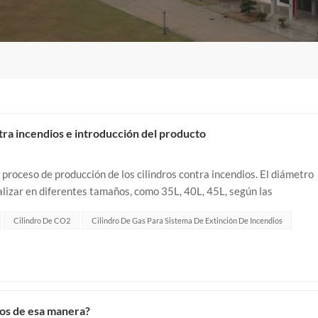
ntra incendios e introducción del producto
 proceso de producción de los cilindros contra incendios. El diámetro
lizar en diferentes tamaños, como 35L, 40L, 45L, según las
es de fábrica, almacene...
Cilindro De CO2
Cilindro De Gas Para Sistema De Extinción De Incendios
dios de esa manera?