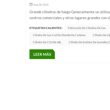
Aug 08, 2024
Grande cilindros de fuego Generalmente se utilizan
centros comerciales y otros lugares grandes con s
una gran cantidad de gases contra incendios, como 
ETIQUETAS CALIENTES :
Fabricación De Cilindros De Gas
Cilindro De Gas Co2 De Dióxido De Carbono
Cilindro De Ga
Cilindro De CO2 De 68L
Cilindro De Extintor De Incendios 
LEER MÁS