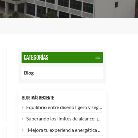
CATEGORÍAS
Blog
BLOG MÁS RECIENTE
Equilibrio entre diseño ligero y seguridad: cómo los cilindros de GNC tipo 2 de 90 litros potencian las flotas comerciales.
Superando los límites de alcance: ¡Los cilindros de hidrógeno para UAV tipo 4 ya están disponibles para personalización de alta eficiencia!
¡Mejora tu experiencia energética con nuestra bombona de GLP compuesta de 5 kg! 🚀✨