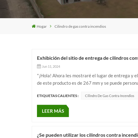
Hogar
Cilindro de gas contra incendios
Exhibición del sitio de entrega de cilindros co
Jun 11, 2024
"¡Hola! Ahora les mostraré el lugar de entrega y el
de este producto es de 267 mm y se puede persona
necesidades. Generalmente es adecuado Para taller
ETIQUETAS CALIENTES :
Cilindro De Gas Contra Incendios
LEER MÁS
¿Se pueden utilizar los cilindros contra incen