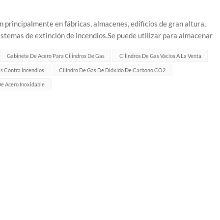
 principalmente en fábricas, almacenes, edificios de gran altura,
istemas de extinción de incendios.Se puede utilizar para almacenar
dióxido de carbo...
Gabinete De Acero Para Cilindros De Gas
Cilindros De Gas Vacíos A La Venta
s Contra Incendios
Cilindro De Gas De Dióxido De Carbono CO2
De Acero Inoxidable