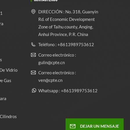
DIRECCIÓN : No. 318, Guanyin
 1
Rd. of Economic Development
ra
Zone of Taihu county, Anqing,
Anhui Province, P. R. China
Teléfono : +8613989753612
Correo electrónico :
s
gulin@cpte.cn
De Vidrio
Correo electrónico :
ven@cpte.cn
De Gas
Whatsapp : +8613989753612
Para
Cilindros
DEJAR UN MENSAJE