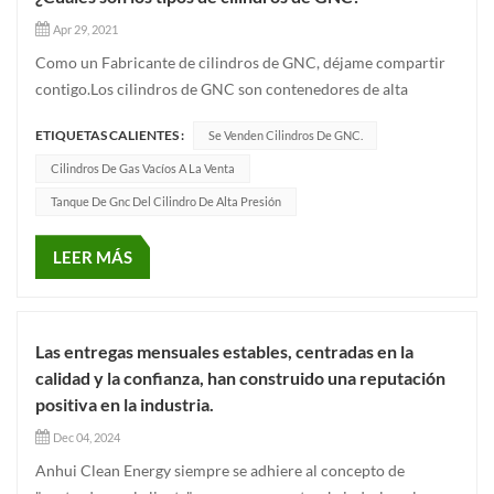
Apr 29, 2021
Como un Fabricante de cilindros de GNC, déjame compartir
contigo.Los cilindros de GNC son contenedores de alta
presión que se utilizan para almacenar gas natural
ETIQUETAS CALIENTES :
Se Venden Cilindros De GNC.
comprimido. Este recipiente a alta presión que contiene gases
inflamables y explosivos es un recipiente a presión con peligro
Cilindros De Gas Vacíos A La Venta
de explosió...
Tanque De Gnc Del Cilindro De Alta Presión
LEER MÁS
Las entregas mensuales estables, centradas en la
calidad y la confianza, han construido una reputación
positiva en la industria.
Dec 04, 2024
Anhui Clean Energy siempre se adhiere al concepto de