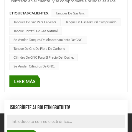
"centrado en el cliente" y se compromete a brindarles a los
clientes cilindro de gas de alta calidad productos y servicios
ETIQUETAS CALIENTES :
Tanques De Gas Gnc
profesionales. Los pedidos de cada mes no sólo atestiguan la
confianza de nuestros clientes en nuestros productos y servi...
Tanques De Gnc Para La Venta
Tanque De Gas Natural Comprimido
Tanque Portatil De Gas Natural
Se Venden Tanques De Almacenamiento De GNC.
Tanque De Gnc De Fibra De Carbono
Cilindro De GNC Para El Precio Del Coche.
Se Venden Cilindros De GNC.
LEER MÁS
¡SUSCRÍBETE AL BOLETÍN GRATUITO!