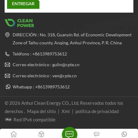
DIRECCIÓN : No. 318, Guanyin Rd. of Economic Development
Zone of Taihu county, Anqing, Anhui Province, P. R. China
Teléfono : +8613989753612
Correo electrónico : gulin@cpte.cn
Correo electrónico : ven@cpte.cn
Whatsapp : +8613989753612
© 2026 Anhui Clean Energy CO., Ltd. Reservados todos los
derechos .
Mapa del sitio
|
Xml
|
política de privacidad
Red IPv6 compatible