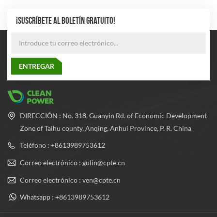
¡SUSCRÍBETE AL BOLETÍN GRATUITO!
DIRECCIÓN : No. 318, Guanyin Rd. of Economic Development
Zone of Taihu county, Anqing, Anhui Province, P. R. China
Teléfono : +8613989753612
Correo electrónico : gulin@cpte.cn
Correo electrónico : ven@cpte.cn
Whatsapp : +8613989753612