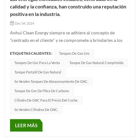
calidad y la confianza, han construido una reputación
positiva en la industria.
Dec 04, 2024
Anhui Clean Energy siempre se adhiere al concepto de
"centrado en el cliente" y se compromete a brindarles a los
clientes cilindro de gas de alta calidad productos y servicios
ETIQUETAS CALIENTES :
Tanques De Gas Gnc
profesionales. Los pedidos de cada mes no sólo atestiguan la
confianza de nuestros clientes en nuestros productos y servi...
Tanques De Gnc Para La Venta
Tanque De Gas Natural Comprimido
Tanque Portatil De Gas Natural
Se Venden Tanques De Almacenamiento De GNC.
Tanque De Gnc De Fibra De Carbono
Cilindro De GNC Para El Precio Del Coche.
Se Venden Cilindros De GNC.
LEER MÁS