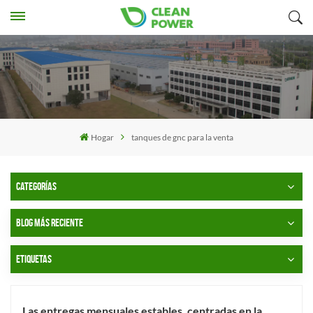
Hogar
tanques de gnc para la venta
CATEGORÍAS
BLOG MÁS RECIENTE
ETIQUETAS
Las entregas mensuales estables, centradas en la