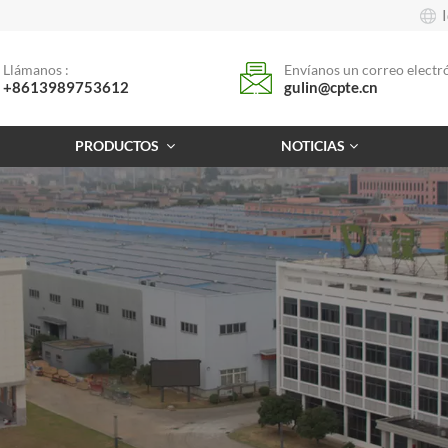
Llámanos :
Envíanos un correo electró
+8613989753612
gulin@cpte.cn
PRODUCTOS
NOTICIAS