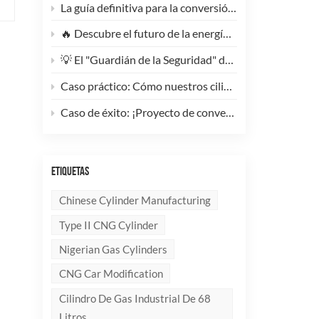
La guía definitiva para la conversión de camiones pesados ​​a GNC: Por qué este cilindro de GNC tipo 1 de 200 litros supone un cambio radical para la reducción de costes de la flota.
🔥 Descubre el futuro de la energía: ¡Conoce la elegante y ultraligera bombona de GLP compuesta de 10 kg!
💡 El "Guardián de la Seguridad" del Gas Industrial y la Supresión de Incendios: Un Análisis en Profundidad de los Cilindros de Gas sin Costura de Acero de Alto Rendimiento
Caso práctico: Cómo nuestros cilindros compuestos de GLP redefinen la seguridad y la imagen de marca para clientes globales.
Caso de éxito: ¡Proyecto de conversión a GNC de un generador de 100 kVA completado con éxito! 🚀
ETIQUETAS
Chinese Cylinder Manufacturing
Type II CNG Cylinder
Nigerian Gas Cylinders
CNG Car Modification
Cilindro De Gas Industrial De 68
Litros