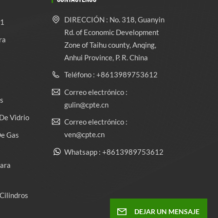
DIRECCIÓN : No. 318, Guanyin
 1
Rd. of Economic Development
ra
Zone of Taihu county, Anqing,
Anhui Province, P. R. China
Teléfono : +8613989753612
Correo electrónico :
s
gulin@cpte.cn
De Vidrio
Correo electrónico :
ven@cpte.cn
De Gas
Whatsapp : +8613989753612
Para
Cilindros
DEJAR UN MENSAJE