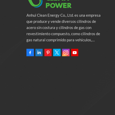
Anhui Clean Energy Co., Ltd. es una empresa
que produce y vende diversos cilindros de
acero sin costura y cilindros de gas con
revestimiento compuesto, como cilindros de
gas natural comprimido para vehículos,
cilindros de gas industriales y cilindros contra
incendios. La empresa se compromete a
proporcionar soluciones de energía verde para
automóviles. Programas y servicios de apoyo
relacionados con la protección del medio
ambiente. Poseer una fábrica de 46.000
metros cuadrados Anhui Clean Energy Co., Ltd.