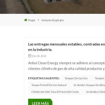
Hogar
tanques de gas gnc
Las entregas mensuales estables, centradas en 
en la industria.
Dec 04, 2024
Anhui Clean Energy siempre se adhiere al concepto
clientes cilindro de gas de alta calidad productos 
la confianza de nuestros clientes en nuestros produ
ETIQUETAS CALIENTES :
Tanques De Gas Gnc
Tanques 
Tanque Portatil De Gas Natural
Se Venden Tanques De Alm
Cilindro De GNC Para El Precio Del Coche.
Se Venden Cilin
LEER MÁS