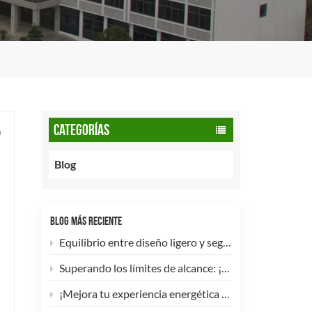
CATEGORÍAS
a
Blog
BLOG MÁS RECIENTE
Equilibrio entre diseño ligero y seguridad: cómo los cilindros de GNC tipo 2 de 90 litros potencian las flotas comerciales.
Superando los límites de alcance: ¡Los cilindros de hidrógeno para UAV tipo 4 ya están disponibles para personalización de alta eficiencia!
¡Mejora tu experiencia energética con nuestra bombona de GLP compuesta de 5 kg! 🚀✨