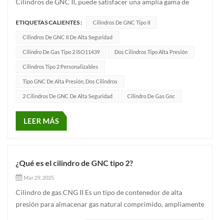
Cilindros de GNC II, puede satisfacer una amplia gama de
demandas del mercado Como empresa líder centrada en la
ETIQUETAS CALIENTES :
Cilindros De GNC Tipo II
producción y venta de cilindros de gas, Anhui Clean Energy
Cilindros de gas CNG II No solo cumplen con los estándares
Cilindros De GNC II De Alta Seguridad
ejecutivos...
Cilindro De Gas Tipo 2 ISO11439
Dos Cilindros Tipo Alta Presión
Cilindros Tipo 2 Personalizables
Tipo GNC De Alta Presión, Dos Cilindros
2 Cilindros De GNC De Alta Seguridad
Cilindro De Gas Gnc
LEER MÁS
¿Qué es el cilindro de GNC tipo 2?
Mar 29, 2025
Cilindro de gas CNG II Es un tipo de contenedor de alta
presión para almacenar gas natural comprimido, ampliamente
utilizado en vehículos de gas natural, autobuses, camiones de