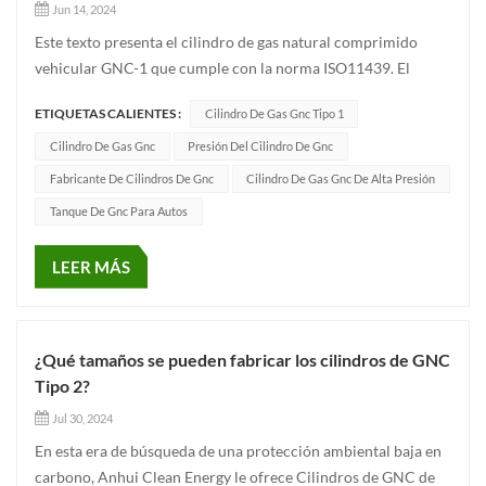
Jun 14, 2024
Este texto presenta el cilindro de gas natural comprimido
vehicular GNC-1 que cumple con la norma ISO11439. El
producto se puede fabricar en diferentes diámetros según la
ETIQUETAS CALIENTES :
Cilindro De Gas Gnc Tipo 1
demanda del mercado, concretamente 232 mm, 279 mm, 325
mm, 356 mm y 406 mm. La capacidad de agua varía de 20L a
Cilindro De Gas Gnc
Presión Del Cilindro De Gnc
220L. La presión...
Fabricante De Cilindros De Gnc
Cilindro De Gas Gnc De Alta Presión
Tanque De Gnc Para Autos
LEER MÁS
¿Qué tamaños se pueden fabricar los cilindros de GNC
Tipo 2?
Jul 30, 2024
En esta era de búsqueda de una protección ambiental baja en
carbono, Anhui Clean Energy le ofrece Cilindros de GNC de