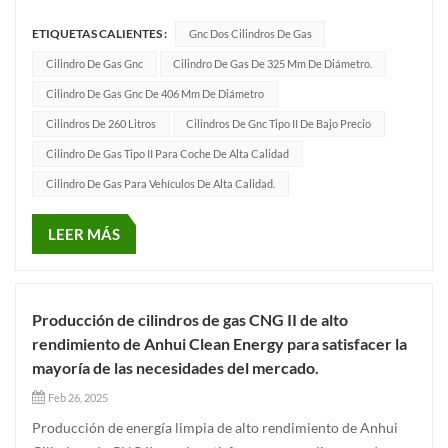
varios tamaños y excelente rendimientoCada cilindro de gas
ETIQUETAS CALIENTES :
Gnc Dos Cilindros De Gas
gnc Sigue estrictamente los estándares de implementación
internacionales ECER110 e ISO11439, excelente calidad,
Cilindro De Gas Gnc
Cilindro De Gas De 325 Mm De Diámetro.
confiab...
Cilindro De Gas Gnc De 406 Mm De Diámetro
Cilindros De 260 Litros
Cilindros De Gnc Tipo II De Bajo Precio
Cilindro De Gas Tipo II Para Coche De Alta Calidad
Cilindro De Gas Para Vehículos De Alta Calidad.
LEER MÁS
Producción de cilindros de gas CNG II de alto
rendimiento de Anhui Clean Energy para satisfacer la
mayoría de las necesidades del mercado.
Feb 26, 2025
Producción de energía limpia de alto rendimiento de Anhui