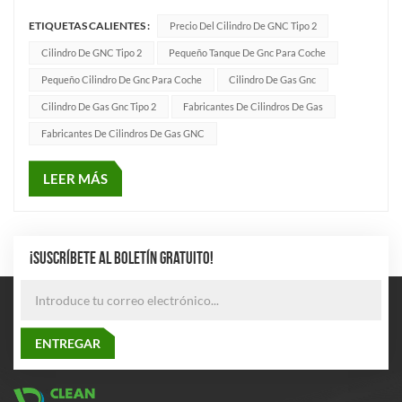
con un revestimiento interior sin costuras de acero de
ETIQUETAS CALIENTES :
Precio Del Cilindro De GNC Tipo 2
aleación 30CrMo de alta resistencia, recubierto con fibra de
vidrio para garantizar una excelente resistencia a la presión y
Cilindro De GNC Tipo 2
Pequeño Tanque De Gnc Para Coche
reduc...
Pequeño Cilindro De Gnc Para Coche
Cilindro De Gas Gnc
Cilindro De Gas Gnc Tipo 2
Fabricantes De Cilindros De Gas
Fabricantes De Cilindros De Gas GNC
LEER MÁS
¡SUSCRÍBETE AL BOLETÍN GRATUITO!