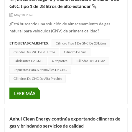
GNC tipo 1 de 28 litros de alto estándar 🚀
May 18, 2026
¿Está buscando una solución de almacenamiento de gas
natural para vehículos (GNV) de primera calidad?
Estrictamente certificada bajo la norma internacional
ETIQUETAS CALIENTES :
Cilindro Tipo 1 De GNC De 28 Litros
ISO11439-2013, esta Cilindro tipo 1 de GNC de 28 litros ¡Está
diseñado para cumplir con las exigencias más rigurosas de
Cilindro De GNC De 28 Litros
Cilindro De Gnc
seguridad y rendimiento...
Fabricantes De GNC
Autopartes
Cilindro De Gas Gnc
Repuestos Para Automóviles De GNC
Cilindros De GNC De Alta Presión
LEER MÁS
Anhui Clean Energy continúa exportando cilindros de
gas y brindando servicios de calidad