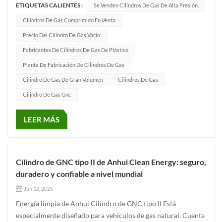
ETIQUETAS CALIENTES :
Se Venden Cilindros De Gas De Alta Presión.
carga y otros medios de transporte. A diferencia del cilindro
de gas tipo 1 tradicional, el cilindro de gas tipo 2 adopt...
Cilindros De Gas Comprimido En Venta
Precio Del Cilindro De Gas Vacio
Fabricantes De Cilindros De Gas De Plástico
Planta De Fabricación De Cilindros De Gas
Cilindro De Gas De Gran Volumen
Cilindros De Gas
Cilindro De Gas Gnc
LEER MÁS
Cilindro de GNC tipo II de Anhui Clean Energy: seguro,
duradero y confiable a nivel mundial
Jun 12, 2025
Energía limpia de Anhui Cilindro de GNC tipo II Está
especialmente diseñado para vehículos de gas natural. Cuenta