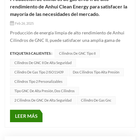
rendimiento de Anhui Clean Energy para satisfacer la
mayoría de las necesidades del mercado.
Feb 26, 2025
Producción de energía limpia de alto rendimiento de Anhui
Cilindros de GNC II, puede satisfacer una amplia gama de
demandas del mercado Como empresa líder centrada en la
ETIQUETAS CALIENTES :
Cilindros De GNC Tipo II
producción y venta de cilindros de gas, Anhui Clean Energy
Cilindros de gas CNG II No solo cumplen con los estándares
Cilindros De GNC II De Alta Seguridad
ejecutivos...
Cilindro De Gas Tipo 2 ISO11439
Dos Cilindros Tipo Alta Presión
Cilindros Tipo 2 Personalizables
Tipo GNC De Alta Presión, Dos Cilindros
2 Cilindros De GNC De Alta Seguridad
Cilindro De Gas Gnc
LEER MÁS