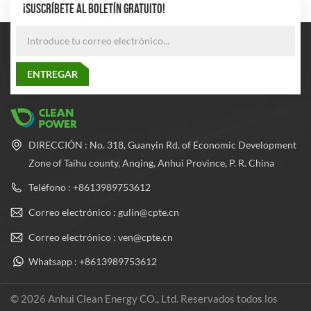
¡SUSCRÍBETE AL BOLETÍN GRATUITO!
DIRECCIÓN : No. 318, Guanyin Rd. of Economic Development
Zone of Taihu county, Anqing, Anhui Province, P. R. China
Teléfono : +8613989753612
Correo electrónico : gulin@cpte.cn
Correo electrónico : ven@cpte.cn
Whatsapp : +8613989753612
© 2026 Anhui Clean Energy CO., Ltd. Reservados todos los