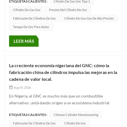
ETIQUETAS CALIENTES :
Cilindro De Gas Gnc Tipo 1
demanda del mercado, concretamente 232 mm, 279 mm, 325
mm, 356 mm y 406 mm. La capacidad de agua varía de 20L a
Cilindro De Gas Gnc
Presión Del Cilindro De Gnc
220L. La presión...
Fabricante De Cilindros De Gnc
Cilindro De Gas Gnc De Alta Presión
Tanque De Gnc Para Autos
LEER MÁS
La creciente economía nigeriana del GNC: cómo la
fabricación china de cilindros impulsa las mejoras en la
cadena de valor local.
Aug 05, 2026
En Nigeria, el GNC es mucho más que un combustible
alternativo: ¡está dando origen a un ecosistema industrial
multimillonario! Desde la expansión de estaciones de servicio
ETIQUETAS CALIENTES :
Chinese Cylinder Manufacturing
y la conversión de vehículos hasta la capacitación técnica,
surgen enormes oportunidades en toda la cadena de valor. Sin
Fabricante De Cilindros De Gnc
Cilindro De Gnc