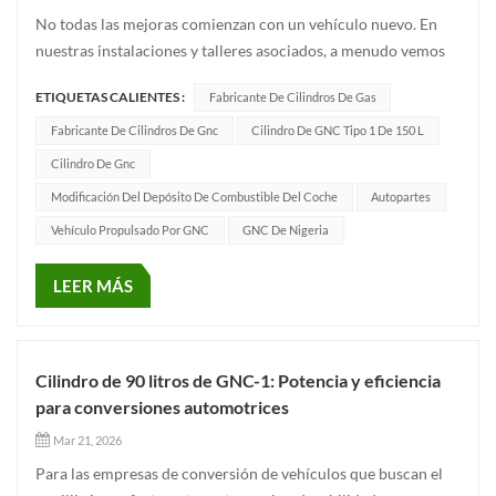
No todas las mejoras comienzan con un vehículo nuevo. En
nuestras instalaciones y talleres asociados, a menudo vemos
camiones pequeños que han estado en servicio durante años;
ETIQUETAS CALIENTES :
Fabricante De Cilindros De Gas
puede que ya no sean nuevos, pero al convertirlos a gas
natural comprimido (GNC), se les da una segunda vida.Como
Fabricante De Cilindros De Gnc
Cilindro De GNC Tipo 1 De 150 L
profesiona...
Cilindro De Gnc
Modificación Del Depósito De Combustible Del Coche
Autopartes
Vehículo Propulsado Por GNC
GNC De Nigeria
LEER MÁS
Cilindro de 90 litros de GNC-1: Potencia y eficiencia
para conversiones automotrices
Mar 21, 2026
Para las empresas de conversión de vehículos que buscan el