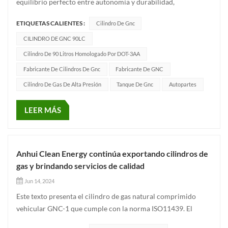
equilibrio perfecto entre autonomía y durabilidad,
presentamos nuestro cilindro CNG-1 de 90 litros. Diseñado
ETIQUETAS CALIENTES :
Cilindro De Gnc
para satisfacer las exigentes demandas de vehículos
comerciales y de pasajeros, este componente es la mejor
CILINDRO DE GNC 90LC
opción para quienes prio...
Cilindro De 90 Litros Homologado Por DOT-3AA
Fabricante De Cilindros De Gnc
Fabricante De GNC
Cilindro De Gas De Alta Presión
Tanque De Gnc
Autopartes
LEER MÁS
Anhui Clean Energy continúa exportando cilindros de
gas y brindando servicios de calidad
Jun 14, 2024
Este texto presenta el cilindro de gas natural comprimido
vehicular GNC-1 que cumple con la norma ISO11439. El
producto se puede fabricar en diferentes diámetros según la