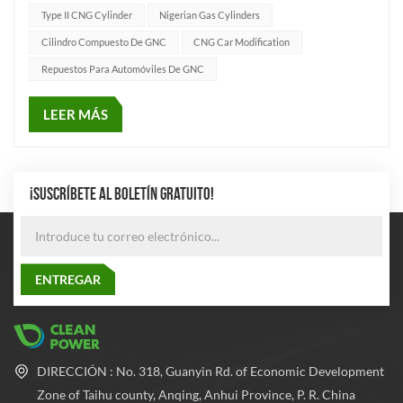
embargo...
Type II CNG Cylinder
Nigerian Gas Cylinders
Cilindro Compuesto De GNC
CNG Car Modification
Repuestos Para Automóviles De GNC
LEER MÁS
¡SUSCRÍBETE AL BOLETÍN GRATUITO!
DIRECCIÓN : No. 318, Guanyin Rd. of Economic Development
Zone of Taihu county, Anqing, Anhui Province, P. R. China