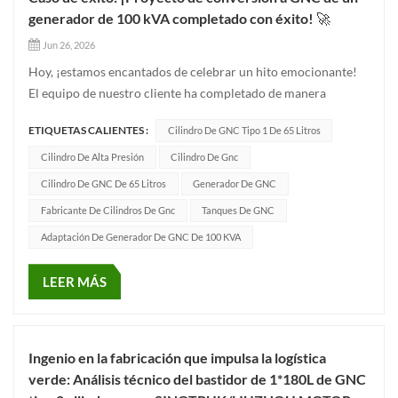
generador de 100 kVA completado con éxito! 🚀
Jun 26, 2026
Hoy, ¡estamos encantados de celebrar un hito emocionante!
El equipo de nuestro cliente ha completado de manera
eficiente y exitosa el Proyecto de conversión a GNC (gas
ETIQUETAS CALIENTES :
Cilindro De GNC Tipo 1 De 65 Litros
natural comprimido) para un generador de 100 kVAPara esta
transición energética verde, baja en carbono y altamente
Cilindro De Alta Presión
Cilindro De Gnc
eficiente, eligie...
Cilindro De GNC De 65 Litros
Generador De GNC
Fabricante De Cilindros De Gnc
Tanques De GNC
Adaptación De Generador De GNC De 100 KVA
LEER MÁS
Ingenio en la fabricación que impulsa la logística
verde: Análisis técnico del bastidor de 1*180L de GNC