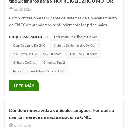
tipo 2 cilindros para SINOTRUK/LIUZHOU MOTOR
Jun 13, 2026
Como profesional fabricante de sistemas de almacenamiento
de GNCComprendemos profundamente los principales
problemas del mercado de vehículos comerciales: seguridad,
ETIQUETAS CALIENTES :
Fabricante De Cilindros De Gnc
ligereza y alta utilización del espacioPara cumplir con los
rigurosos estándares de calidad de los principales fabricantes
Camión Ligero De GNC
Sistema De Suministro De Gas
de equipos...
180 Litros De GNC, Tipo 2 Cilindros
Gnc Tipo 2 Cilindros
Cilindro De Gnc
Cilindros Tipo 2
Repuestos Para Automóviles De GNC
LEER MÁS
Dándole nueva vida a vehículos antiguos: Por qué su
camión merece una actualización a GNC.
Apr 21, 2026