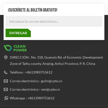
¡SUSCRÍBETE AL BOLETÍN GRATUITO!
DIRECCIÓN : No. 318, Guanyin Rd. of Economic Development
Zone of Taihu county, Anqing, Anhui Province, P. R. China
Teléfono : +8613989753612
Correo electrónico : gulin@cpte.cn
Correo electrónico : ven@cpte.cn
Whatsapp : +8613989753612