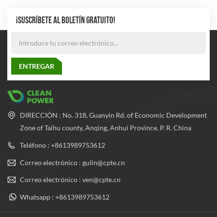
¡SUSCRÍBETE AL BOLETÍN GRATUITO!
DIRECCIÓN : No. 318, Guanyin Rd. of Economic Development
Zone of Taihu county, Anqing, Anhui Province, P. R. China
Teléfono : +8613989753612
Correo electrónico : gulin@cpte.cn
Correo electrónico : ven@cpte.cn
Whatsapp : +8613989753612