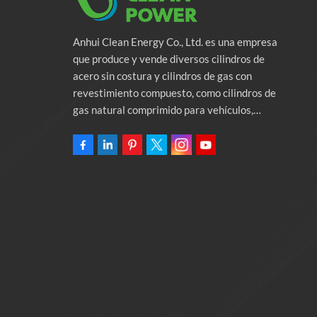
Anhui Clean Energy Co., Ltd. es una empresa
que produce y vende diversos cilindros de
acero sin costura y cilindros de gas con
revestimiento compuesto, como cilindros de
gas natural comprimido para vehículos,
cilindros de gas industriales y cilindros contra
incendios. La empresa se compromete a
proporcionar soluciones de energía verde para
automóviles. Programas y servicios de apoyo
relacionados con la protección del medio
ambiente. Poseer una fábrica de 46.000
metros cuadrados Anhui Clean Energy Co., Ltd.