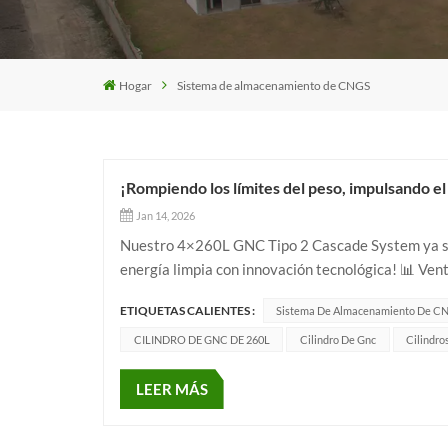
Hogar
Sistema de almacenamiento de CNGS
¡Rompiendo los límites del peso, impulsando el
Jan 14, 2026
Nuestro 4×260L GNC Tipo 2 Cascade System ya se 
energía limpia con innovación tecnológica! 📊 Ven
garantiza una autonomía extendida✅ Presión de tr
ETIQUETAS CALIENTES :
Sistema De Almacenamiento De C
CILINDRO DE GNC DE 260L
Cilindro De Gnc
Cilindro
LEER MÁS