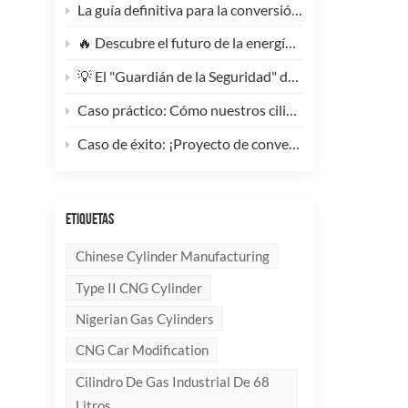
La guía definitiva para la conversión de camiones pesados ​​a GNC: Por qué este cilindro de GNC tipo 1 de 200 litros supone un cambio radical para la reducción de costes de la flota.
🔥 Descubre el futuro de la energía: ¡Conoce la elegante y ultraligera bombona de GLP compuesta de 10 kg!
💡 El "Guardián de la Seguridad" del Gas Industrial y la Supresión de Incendios: Un Análisis en Profundidad de los Cilindros de Gas sin Costura de Acero de Alto Rendimiento
Caso práctico: Cómo nuestros cilindros compuestos de GLP redefinen la seguridad y la imagen de marca para clientes globales.
Caso de éxito: ¡Proyecto de conversión a GNC de un generador de 100 kVA completado con éxito! 🚀
ETIQUETAS
Chinese Cylinder Manufacturing
Type II CNG Cylinder
Nigerian Gas Cylinders
CNG Car Modification
Cilindro De Gas Industrial De 68
Litros