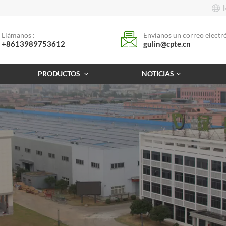
Llámanos :
Envíanos un correo electró
+8613989753612
gulin@cpte.cn
PRODUCTOS
NOTICIAS