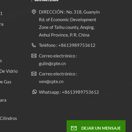
DIRECCIÓN : No. 318, Guanyin
 1
Rd. of Economic Development
ra
Zone of Taihu county, Anqing,
Anhui Province, P. R. China
Teléfono : +8613989753612
Correo electrónico :
s
gulin@cpte.cn
De Vidrio
Correo electrónico :
ven@cpte.cn
De Gas
Whatsapp : +8613989753612
Para
Cilindros
DEJAR UN MENSAJE