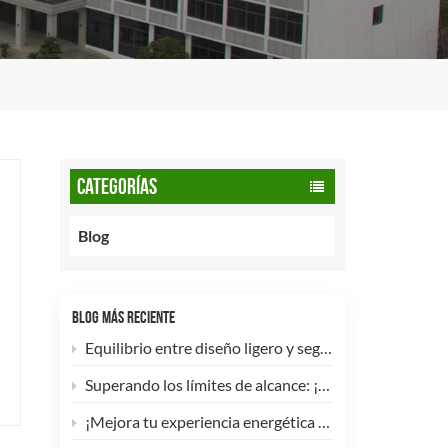
CATEGORÍAS
Blog
BLOG MÁS RECIENTE
Equilibrio entre diseño ligero y seguridad: cómo los cilindros de GNC tipo 2 de 90 litros potencian las flotas comerciales.
Superando los límites de alcance: ¡Los cilindros de hidrógeno para UAV tipo 4 ya están disponibles para personalización de alta eficiencia!
¡Mejora tu experiencia energética con nuestra bombona de GLP compuesta de 5 kg! 🚀✨