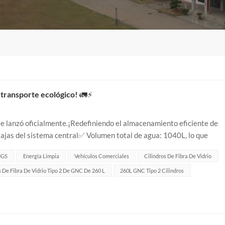
 transporte ecológico! 🚛⚡
lanzó oficialmente.¡Redefiniendo el almacenamiento eficiente de
tajas del sistema central✅ Volumen total de agua: 1040L, lo que
abajo: 200 bar, proporcionand...
NGS
Energía Limpia
Vehículos Comerciales
Cilindros De Fibra De Vidrio
s De Fibra De Vidrio Tipo 2 De GNC De 260 L
260L GNC Tipo 2 Cilindros