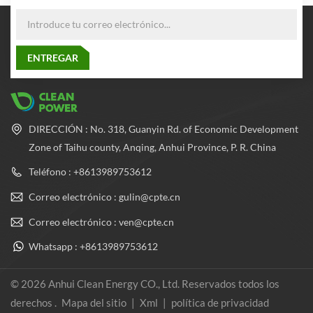
DIRECCIÓN : No. 318, Guanyin Rd. of Economic Development
Zone of Taihu county, Anqing, Anhui Province, P. R. China
Teléfono : +8613989753612
Correo electrónico : gulin@cpte.cn
Correo electrónico : ven@cpte.cn
Whatsapp : +8613989753612
© 2026 Anhui Clean Energy CO., Ltd. Reservados todos los
derechos .
Mapa del sitio
|
Xml
|
política de privacidad