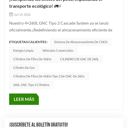
transporte ecológico! 🚛⚡
Jan 14, 2026
Nuestro 4×260L GNC Tipo 2 Cascade System ya se lanzó
oficialmente.¡Redefiniendo el almacenamiento eficiente de
energía limpia con innovación tecnológica! 📊 Ventajas del
ETIQUETAS CALIENTES :
Sistema De Almacenamiento De CNGS
sistema central✅ Volumen total de agua: 1040L, lo que
garantiza una autonomía extendida✅ Presión de trabajo: 200
Energía Limpia
Vehículos Comerciales
bar, proporcionand...
Cilindros De Fibra De Vidrio
CILINDRO DE GNC DE 260L
Cilindro De Gnc
Cilindros De Fibra De Vidrio Tipo 2 De GNC De 260 L
260L GNC Tipo 2 Cilindros
LEER MÁS
¡SUSCRÍBETE AL BOLETÍN GRATUITO!