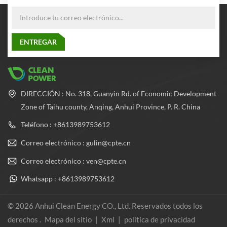
DIRECCIÓN : No. 318, Guanyin Rd. of Economic Development
Zone of Taihu county, Anqing, Anhui Province, P. R. China
Teléfono : +8613989753612
Correo electrónico : gulin@cpte.cn
Correo electrónico : ven@cpte.cn
Whatsapp : +8613989753612
© 2026 Anhui Clean Energy CO., Ltd. Reservados todos los
derechos .
Mapa del sitio
|
Xml
|
política de privacidad