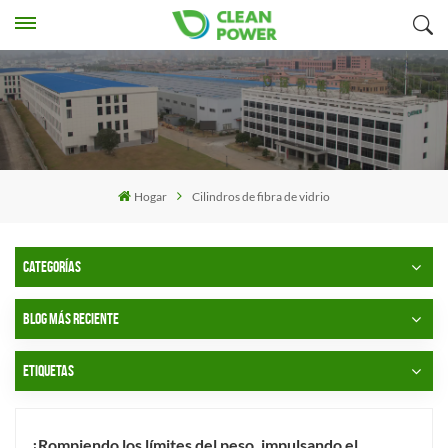
Hogar
Cilindros de fibra de vidrio
CATEGORÍAS
BLOG MÁS RECIENTE
ETIQUETAS
¡Rompiendo los límites del peso, impulsando el