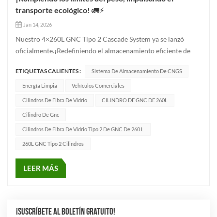
transporte ecológico! 🚛⚡
Jan 14, 2026
Nuestro 4×260L GNC Tipo 2 Cascade System ya se lanzó
oficialmente.¡Redefiniendo el almacenamiento eficiente de
energía limpia con innovación tecnológica! 📊 Ventajas del
ETIQUETAS CALIENTES :
Sistema De Almacenamiento De CNGS
sistema central✅ Volumen total de agua: 1040L, lo que
garantiza una autonomía extendida✅ Presión de trabajo: 200
Energía Limpia
Vehículos Comerciales
bar, proporcionand...
Cilindros De Fibra De Vidrio
CILINDRO DE GNC DE 260L
Cilindro De Gnc
Cilindros De Fibra De Vidrio Tipo 2 De GNC De 260 L
260L GNC Tipo 2 Cilindros
LEER MÁS
¡SUSCRÍBETE AL BOLETÍN GRATUITO!