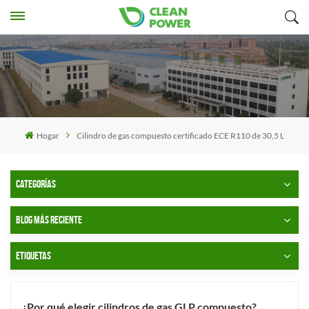
Hogar
Cilindro de gas compuesto certificado ECE R110 de 30,5 L
CATEGORÍAS
BLOG MÁS RECIENTE
ETIQUETAS
¿Por qué elegir cilindros de gas GLP compuesto?