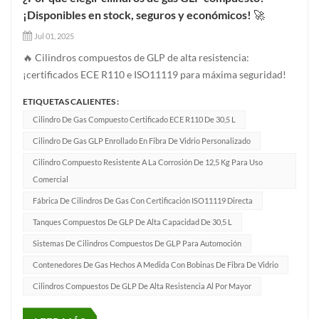
¡Disponibles en stock, seguros y económicos! 🚀
Jul 01, 2025
🔥 Cilindros compuestos de GLP de alta resistencia:
¡certificados ECE R110 e ISO11119 para máxima seguridad!
¿Cansado de los pesados ​​cilindros de acero que se oxidan?
ETIQUETAS CALIENTES :
Nuestros Cilindros de gas compuesto GLP están hechos con
Cilindro De Gas Compuesto Certificado ECE R110 De 30,5 L
Revestimiento interior de HDPE + bobinado completo de
Cilindro De Gas GLP Enrollado En Fibra De Vidrio Personalizado
fibra de vidrio + carc...
Cilindro Compuesto Resistente A La Corrosión De 12,5 Kg Para Uso
Comercial
Fábrica De Cilindros De Gas Con Certificación ISO11119 Directa
Tanques Compuestos De GLP De Alta Capacidad De 30,5 L
Sistemas De Cilindros Compuestos De GLP Para Automoción
Contenedores De Gas Hechos A Medida Con Bobinas De Fibra De Vidrio
Cilindros Compuestos De GLP De Alta Resistencia Al Por Mayor